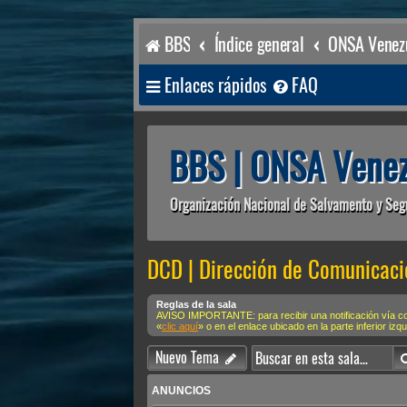
BBS
Índice general
ONSA Venezu
Enlaces rápidos
FAQ
BBS | ONSA Venez
Organización Nacional de Salvamento y Seg
DCD | Dirección de Comunicaci
Reglas de la sala
AVISO IMPORTANTE: para recibir una notificación vía 
«
clic aquí
» o en el enlace ubicado en la parte inferior izq
Nuevo Tema
ANUNCIOS