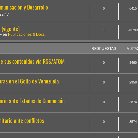
omunicación y Desarrollo
0
6415
22:47
(vigente)
1
46790
» en
Publicaciones & Docs.
RESPUESTAS
VISTA
 de sus contenidos vía RSS/ATOM
0
3460
ras en el Golfo de Venezuela
0
2958
ario ante Estados de Conmoción
0
3874
tario ante conflictos
0
3574