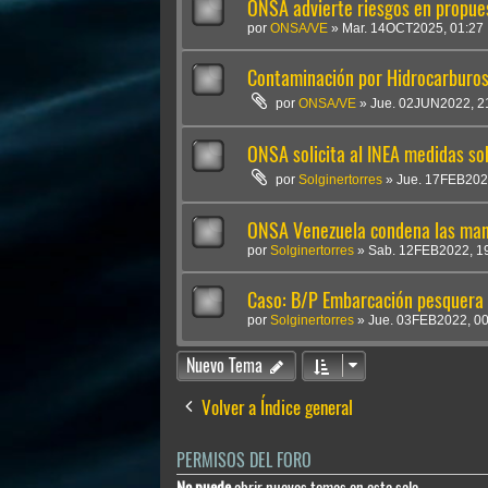
ONSA advierte riesgos en propue
por
ONSA/VE
»
Mar. 14OCT2025, 01:27
Contaminación por Hidrocarburos
por
ONSA/VE
»
Jue. 02JUN2022, 2
ONSA solicita al INEA medidas so
por
Solginertorres
»
Jue. 17FEB202
ONSA Venezuela condena las mani
por
Solginertorres
»
Sab. 12FEB2022, 1
Caso: B/P Embarcación pesquer
por
Solginertorres
»
Jue. 03FEB2022, 00
Nuevo Tema
Volver a Índice general
PERMISOS DEL FORO