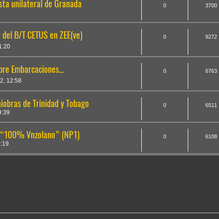
sta unilateral de Granada
0
3700
 del B/T CETUS en ZEE(ve)
0
9272
1:20
bre Embarcaciones...
0
6763
2, 12:58
obras de Trinidad y Tobago
0
6511
9:39
a “100% Vnzolano” (NP1)
0
6108
:19