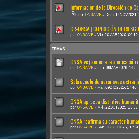
Información de la Dirección de C
por
ONSA/VE
»
Dom. 14NOV2021, 
CR-ONSA | CONDICIÓN DE RIESGO 
por
ONSA/VE
»
Vie. 20MAR2020, 00:10
TEMAS
ONSA(ve) anuncia la sindicación
por
ONSA/VE
»
Lun. 09MAR2026, 16:59
Sobrevuelo de aeronaves extranje
por
ONSA/VE
»
Mar. 09DIC2025, 17:46
ONSA aprueba distintivo humanit
por
ONSA/VE
»
Mié. 22OCT2025, 15:37
ONSA reafirma su carácter humani
por
ONSA/VE
»
Sab. 18OCT2025, 01:14