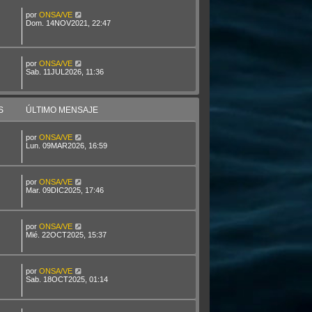
por
ONSA/VE
Dom. 14NOV2021, 22:47
por
ONSA/VE
Sab. 11JUL2026, 11:36
S
ÚLTIMO MENSAJE
por
ONSA/VE
Lun. 09MAR2026, 16:59
por
ONSA/VE
Mar. 09DIC2025, 17:46
por
ONSA/VE
Mié. 22OCT2025, 15:37
por
ONSA/VE
Sab. 18OCT2025, 01:14