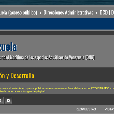
ela (acceso público)
Direcciones Administrativas
uela
uridad Marítima de los espacios Acuáticos de Venezuela [ONG]
ón y Desarrollo
correo-e al instante en que se publica un asunto en esta Sala, deberá estar REGISTRA
uierda de esta sección (pié de página).
Buscar
Búsqueda avanzada
RESPUESTAS
VISTA