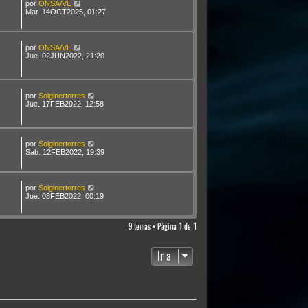
por
ONSA/VE
Mar. 14OCT2025, 01:27
por
ONSA/VE
Jue. 02JUN2022, 21:20
por
Solginertorres
Jue. 17FEB2022, 12:58
por
Solginertorres
Sab. 12FEB2022, 19:39
por
Solginertorres
Jue. 03FEB2022, 00:19
9 temas • Página
1
de
1
Ir a