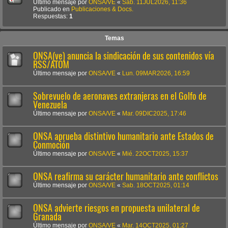
Último mensaje por
ONSA/VE
«
Sab. 11JUL2026, 11:36
Publicado en
Publicaciones & Docs.
Respuestas:
1
Temas
ONSA(ve) anuncia la sindicación de sus contenidos vía
RSS/ATOM
Último mensaje por
ONSA/VE
«
Lun. 09MAR2026, 16:59
Sobrevuelo de aeronaves extranjeras en el Golfo de
Venezuela
Último mensaje por
ONSA/VE
«
Mar. 09DIC2025, 17:46
ONSA aprueba distintivo humanitario ante Estados de
Conmoción
Último mensaje por
ONSA/VE
«
Mié. 22OCT2025, 15:37
ONSA reafirma su carácter humanitario ante conflictos
Último mensaje por
ONSA/VE
«
Sab. 18OCT2025, 01:14
ONSA advierte riesgos en propuesta unilateral de
Granada
Último mensaje por
ONSA/VE
«
Mar. 14OCT2025, 01:27