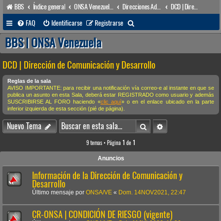
BBS
Índice general
ONSA Venezuela (acceso público)
Direcciones Administrativas
DCD | Dirección de Comunicación y Desarrollo
B
FAQ
Identificarse
Registrarse
u
BBS | ONSA Venezuela
s
DCD | Dirección de Comunicación y Desarrollo
c
a
Reglas de la sala
AVISO IMPORTANTE: para recibir una notificación vía correo-e al instante en que se
r
publica un asunto en esta Sala, deberá estar REGISTRADO como usuario y además
SUSCRIBIRSE AL FORO haciendo «
clic aquí
» o en el enlace ubicado en la parte
inferior izquierda de esta sección (pié de página).
Buscar
Búsqueda avanzada
Nuevo Tema
9 temas • Página
1
de
1
Anuncios
Información de la Dirección de Comunicación y
Desarrollo
Último mensaje por
ONSA/VE
«
Dom. 14NOV2021, 22:47
CR-ONSA | CONDICIÓN DE RIESGO (vigente)