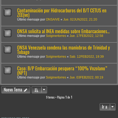
Contaminación por Hidrocarburos del B/T CETUS en
ZEE(ve)
Último mensaje por
ONSA/VE
«
Jue. 02JUN2022, 21:20
ONSA solicita al INEA medidas sobre Embarcaciones...
Último mensaje por
Solginertorres
«
Jue. 17FEB2022, 12:58
ONSA Venezuela condena las maniobras de Trinidad y
Tobago
Último mensaje por
Solginertorres
«
Sab. 12FEB2022, 19:39
Caso: B/P Embarcación pesquera “100% Vnzolano”
(NP1)
Último mensaje por
Solginertorres
«
Jue. 03FEB2022, 00:19
Nuevo Tema
9 temas • Página
1
de
1
Ir a