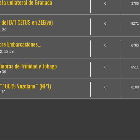
sta unilateral de Granada
0
3700
 del B/T CETUS en ZEE(ve)
0
9271
1:20
bre Embarcaciones...
0
6763
2, 12:58
obras de Trinidad y Tobago
0
6511
9:39
a “100% Vnzolano” (NP1)
0
6108
:19