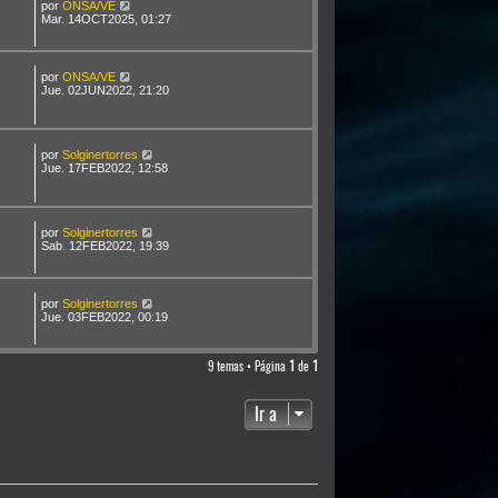
por
ONSA/VE
Mar. 14OCT2025, 01:27
por
ONSA/VE
Jue. 02JUN2022, 21:20
por
Solginertorres
Jue. 17FEB2022, 12:58
por
Solginertorres
Sab. 12FEB2022, 19:39
por
Solginertorres
Jue. 03FEB2022, 00:19
9 temas • Página
1
de
1
Ir a