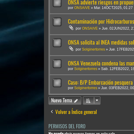
ONSA advierte riesgos en propue
por
ONSA/VE
»
Mar. 14OCT2025, 01:27
Contaminación por Hidrocarburos
por
ONSA/VE
»
Jue. 02JUN2022, 2
ONSA solicita al INEA medidas so
por
Solginertorres
»
Jue. 17FEB202
ONSA Venezuela condena las mani
por
Solginertorres
»
Sab. 12FEB2022, 1
Caso: B/P Embarcación pesquer
por
Solginertorres
»
Jue. 03FEB2022, 00
Nuevo Tema
Volver a Índice general
PERMISOS DEL FORO