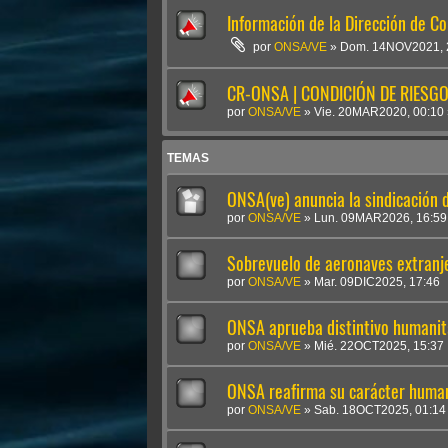
Información de la Dirección de C
por
ONSA/VE
»
Dom. 14NOV2021, 
CR-ONSA | CONDICIÓN DE RIESGO 
por
ONSA/VE
»
Vie. 20MAR2020, 00:10
TEMAS
ONSA(ve) anuncia la sindicación
por
ONSA/VE
»
Lun. 09MAR2026, 16:59
Sobrevuelo de aeronaves extranje
por
ONSA/VE
»
Mar. 09DIC2025, 17:46
ONSA aprueba distintivo humanit
por
ONSA/VE
»
Mié. 22OCT2025, 15:37
ONSA reafirma su carácter humani
por
ONSA/VE
»
Sab. 18OCT2025, 01:14