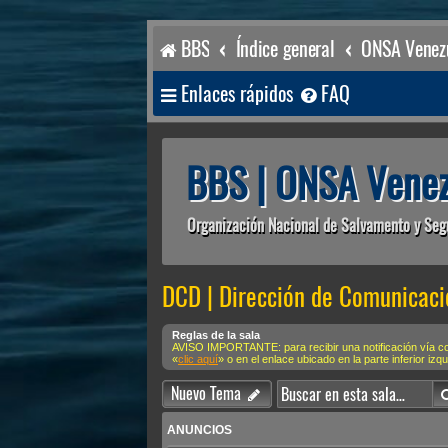
BBS
Índice general
ONSA Venezu
Enlaces rápidos
FAQ
BBS | ONSA Venez
Organización Nacional de Salvamento y Seg
DCD | Dirección de Comunicaci
Reglas de la sala
AVISO IMPORTANTE: para recibir una notificación vía 
«
clic aquí
» o en el enlace ubicado en la parte inferior izq
Nuevo Tema
ANUNCIOS