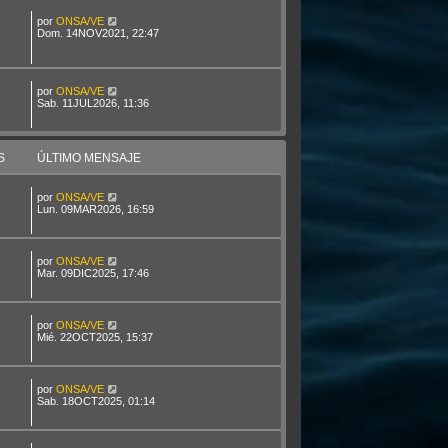
por
ONSA/VE
Dom. 14NOV2021, 22:47
por
ONSA/VE
Sab. 11JUL2026, 11:36
S
ÚLTIMO MENSAJE
por
ONSA/VE
Lun. 09MAR2026, 16:59
por
ONSA/VE
Mar. 09DIC2025, 17:46
por
ONSA/VE
Mié. 22OCT2025, 15:37
por
ONSA/VE
Sab. 18OCT2025, 01:14