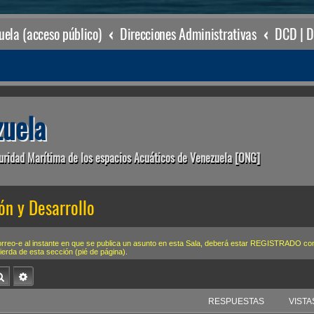
ela (acceso público)
Direcciones Administrativas
uela
uridad Marítima de los espacios Acuáticos de Venezuela [ONG]
ón y Desarrollo
correo-e al instante en que se publica un asunto en esta Sala, deberá estar REGISTRA
uierda de esta sección (pié de página).
Buscar
Búsqueda avanzada
RESPUESTAS
VISTA