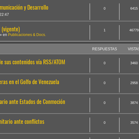
omunicación y Desarrollo
0
6415
22:47
(vigente)
1
46779
» en
Publicaciones & Docs.
RESPUESTAS
VISTA
 de sus contenidos vía RSS/ATOM
0
3460
ras en el Golfo de Venezuela
0
2958
ario ante Estados de Conmoción
0
3874
tario ante conflictos
0
3574