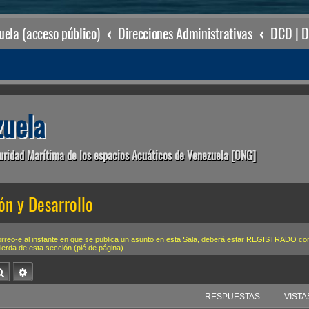
ela (acceso público)
Direcciones Administrativas
uela
uridad Marítima de los espacios Acuáticos de Venezuela [ONG]
ón y Desarrollo
correo-e al instante en que se publica un asunto en esta Sala, deberá estar REGISTRA
uierda de esta sección (pié de página).
Buscar
Búsqueda avanzada
RESPUESTAS
VISTA