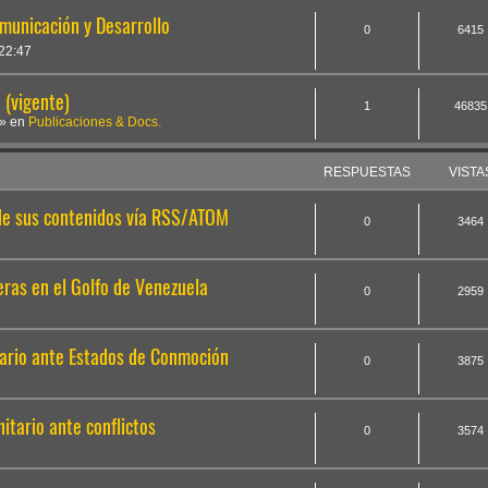
omunicación y Desarrollo
0
6415
22:47
(vigente)
1
46835
» en
Publicaciones & Docs.
RESPUESTAS
VISTA
 de sus contenidos vía RSS/ATOM
0
3464
ras en el Golfo de Venezuela
0
2959
ario ante Estados de Conmoción
0
3875
tario ante conflictos
0
3574