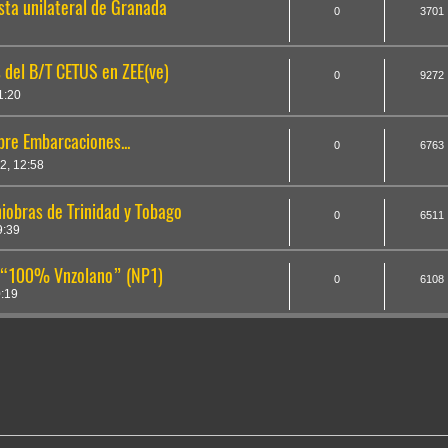
sta unilateral de Granada
0
3701
 del B/T CETUS en ZEE(ve)
0
9272
1:20
bre Embarcaciones...
0
6763
2, 12:58
obras de Trinidad y Tobago
0
6511
9:39
a “100% Vnzolano” (NP1)
0
6108
:19