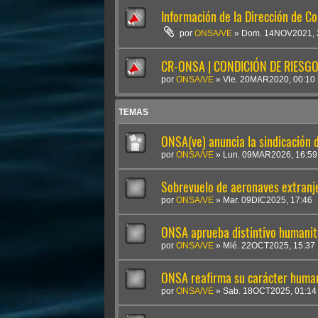
Información de la Dirección de C
por
ONSA/VE
»
Dom. 14NOV2021, 
CR-ONSA | CONDICIÓN DE RIESGO 
por
ONSA/VE
»
Vie. 20MAR2020, 00:10
TEMAS
ONSA(ve) anuncia la sindicación
por
ONSA/VE
»
Lun. 09MAR2026, 16:59
Sobrevuelo de aeronaves extranje
por
ONSA/VE
»
Mar. 09DIC2025, 17:46
ONSA aprueba distintivo humanit
por
ONSA/VE
»
Mié. 22OCT2025, 15:37
ONSA reafirma su carácter humani
por
ONSA/VE
»
Sab. 18OCT2025, 01:14