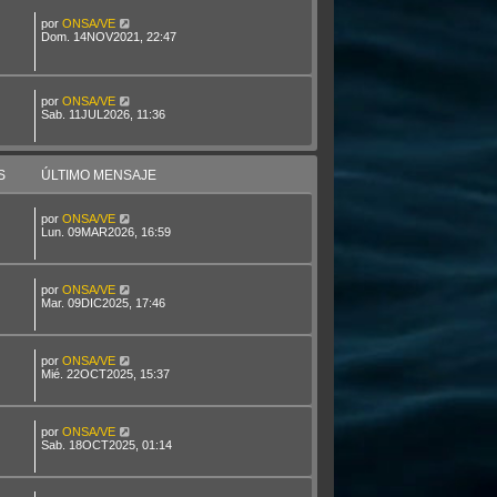
por
ONSA/VE
Dom. 14NOV2021, 22:47
por
ONSA/VE
Sab. 11JUL2026, 11:36
S
ÚLTIMO MENSAJE
por
ONSA/VE
Lun. 09MAR2026, 16:59
por
ONSA/VE
Mar. 09DIC2025, 17:46
por
ONSA/VE
Mié. 22OCT2025, 15:37
por
ONSA/VE
Sab. 18OCT2025, 01:14