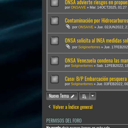
ONSA advierte riesgos en propue
por
ONSA/VE
»
Mar. 14OCT2025, 01:27
Contaminación por Hidrocarburos
por
ONSA/VE
»
Jue. 02JUN2022, 2
ONSA solicita al INEA medidas so
por
Solginertorres
»
Jue. 17FEB202
ONSA Venezuela condena las mani
por
Solginertorres
»
Sab. 12FEB2022, 1
Caso: B/P Embarcación pesquer
por
Solginertorres
»
Jue. 03FEB2022, 00
Nuevo Tema
Volver a Índice general
PERMISOS DEL FORO