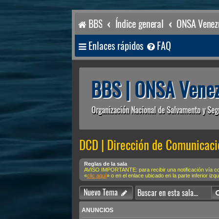
BBS
Índice general
ONSA Venezu
Enlaces rápidos
FAQ
BBS | ONSA Venez
Organización Nacional de Salvamento y Seg
DCD | Dirección de Comunicaci
Reglas de la sala
AVISO IMPORTANTE: para recibir una notificación vía 
«
clic aquí
» o en el enlace ubicado en la parte inferior izq
Nuevo Tema
ANUNCIOS