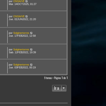
por
ONSA/VE
Mar. 14OCT2025, 01:27
por
ONSA/VE
Jue. 02JUN2022, 21:20
por
Solginertorres
Jue. 17FEB2022, 12:58
por
Solginertorres
Sab. 12FEB2022, 19:39
por
Solginertorres
Jue. 03FEB2022, 00:19
9 temas • Página
1
de
1
Ir a