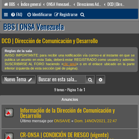
BBS
Índice general
ONSA Venezuela (acceso público)
Direcciones Administrativas
DCD | Dirección de Comunicación y Desarrollo
B
FAQ
Identificarse
Registrarse
u
BBS | ONSA Venezuela
s
DCD | Dirección de Comunicación y Desarrollo
c
a
Reglas de la sala
AVISO IMPORTANTE: para recibir una notificación vía correo-e al instante en que se
r
publica un asunto en esta Sala, deberá estar REGISTRADO como usuario y además
SUSCRIBIRSE AL FORO haciendo «
clic aquí
» o en el enlace ubicado en la parte
inferior izquierda de esta sección (pié de página).
Buscar
Búsqueda avanzada
Nuevo Tema
9 temas • Página
1
de
1
Anuncios
Información de la Dirección de Comunicación y
Desarrollo
Último mensaje por
ONSA/VE
«
Dom. 14NOV2021, 22:47
CR-ONSA | CONDICIÓN DE RIESGO (vigente)