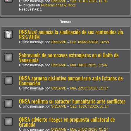
Último mensaje por
ONSA/VE
«
Sab. 11JUL2026, 11:36
Publicado en
Publicaciones & Docs.
Respuestas:
1
Temas
ONSA(ve) anuncia la sindicación de sus contenidos vía
RSS/ATOM
Último mensaje por
ONSA/VE
«
Lun. 09MAR2026, 16:59
Sobrevuelo de aeronaves extranjeras en el Golfo de
Venezuela
Último mensaje por
ONSA/VE
«
Mar. 09DIC2025, 17:46
ONSA aprueba distintivo humanitario ante Estados de
Conmoción
Último mensaje por
ONSA/VE
«
Mié. 22OCT2025, 15:37
ONSA reafirma su carácter humanitario ante conflictos
Último mensaje por
ONSA/VE
«
Sab. 18OCT2025, 01:14
ONSA advierte riesgos en propuesta unilateral de
Granada
Último mensaje por
ONSA/VE
«
Mar. 14OCT2025, 01:27