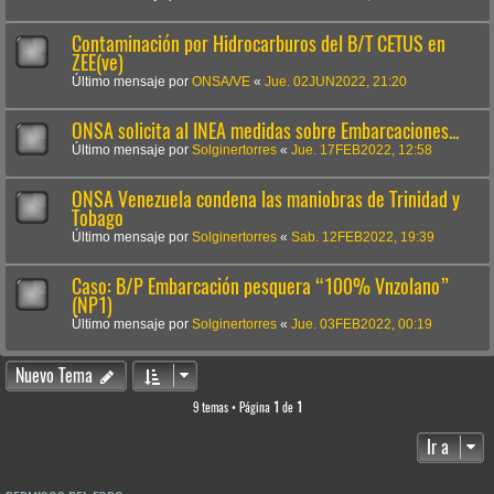
Contaminación por Hidrocarburos del B/T CETUS en
ZEE(ve)
Último mensaje por
ONSA/VE
«
Jue. 02JUN2022, 21:20
ONSA solicita al INEA medidas sobre Embarcaciones...
Último mensaje por
Solginertorres
«
Jue. 17FEB2022, 12:58
ONSA Venezuela condena las maniobras de Trinidad y
Tobago
Último mensaje por
Solginertorres
«
Sab. 12FEB2022, 19:39
Caso: B/P Embarcación pesquera “100% Vnzolano”
(NP1)
Último mensaje por
Solginertorres
«
Jue. 03FEB2022, 00:19
Nuevo Tema
9 temas • Página
1
de
1
Ir a