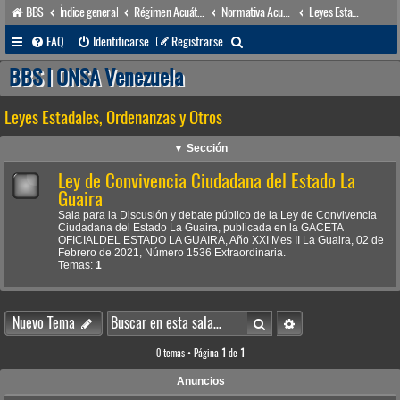
BBS
Índice general
Régimen Acuático venezolano
Normativa Acuática venezolana
Leyes Estadales, Ordenanzas y Otros
B
FAQ
Identificarse
Registrarse
u
BBS | ONSA Venezuela
s
Leyes Estadales, Ordenanzas y Otros
c
a
▼ Sección
r
Ley de Convivencia Ciudadana del Estado La
Guaira
Sala para la Discusión y debate público de la Ley de Convivencia
Ciudadana del Estado La Guaira, publicada en la GACETA
OFICIALDEL ESTADO LA GUAIRA, Año XXI Mes II La Guaira, 02 de
Febrero de 2021, Número 1536 Extraordinaria.
Temas:
1
Buscar
Búsqueda avanzada
Nuevo Tema
0 temas • Página
1
de
1
Anuncios