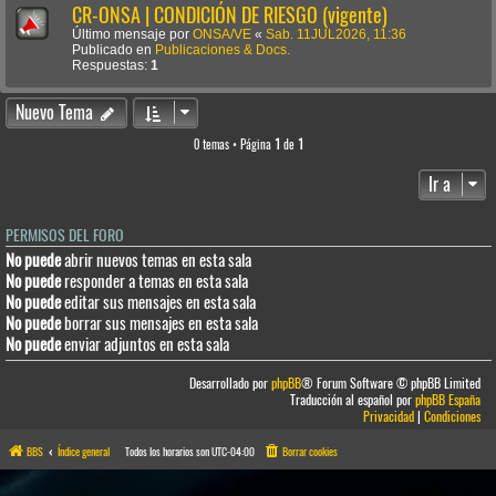
CR-ONSA | CONDICIÓN DE RIESGO (vigente)
Último mensaje por
ONSA/VE
«
Sab. 11JUL2026, 11:36
Publicado en
Publicaciones & Docs.
Respuestas:
1
Nuevo Tema
0 temas • Página
1
de
1
Ir a
PERMISOS DEL FORO
No puede
abrir nuevos temas en esta sala
No puede
responder a temas en esta sala
No puede
editar sus mensajes en esta sala
No puede
borrar sus mensajes en esta sala
No puede
enviar adjuntos en esta sala
Desarrollado por
phpBB
® Forum Software © phpBB Limited
Traducción al español por
phpBB España
Privacidad
|
Condiciones
BBS
Índice general
Todos los horarios son
UTC-04:00
Borrar cookies