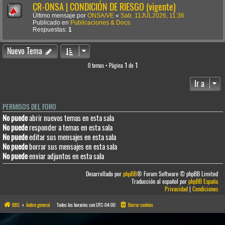
CR-ONSA | CONDICIÓN DE RIESGO (vigente)
Último mensaje por
ONSA/VE
«
Sab. 11JUL2026, 11:36
Publicado en
Publicaciones & Docs.
Respuestas:
1
Nuevo Tema
0 temas • Página
1
de
1
Ir a
PERMISOS DEL FORO
No puede
abrir nuevos temas en esta sala
No puede
responder a temas en esta sala
No puede
editar sus mensajes en esta sala
No puede
borrar sus mensajes en esta sala
No puede
enviar adjuntos en esta sala
Desarrollado por
phpBB
® Forum Software © phpBB Limited
Traducción al español por
phpBB España
Privacidad
|
Condiciones
BBS
Índice general
Todos los horarios son
UTC-04:00
Borrar cookies