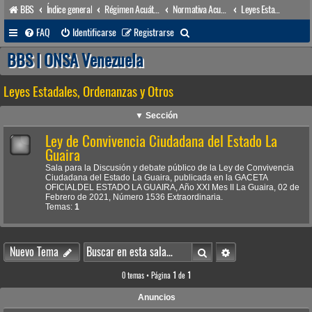
BBS
Índice general
Régimen Acuático venezolano
Normativa Acuática venezolana
Leyes Estadales, Ordenanzas y Otros
B
FAQ
Identificarse
Registrarse
u
BBS | ONSA Venezuela
s
Leyes Estadales, Ordenanzas y Otros
c
a
▼ Sección
r
Ley de Convivencia Ciudadana del Estado La
Guaira
Sala para la Discusión y debate público de la Ley de Convivencia
Ciudadana del Estado La Guaira, publicada en la GACETA
OFICIALDEL ESTADO LA GUAIRA, Año XXI Mes II La Guaira, 02 de
Febrero de 2021, Número 1536 Extraordinaria.
Temas:
1
Buscar
Búsqueda avanzada
Nuevo Tema
0 temas • Página
1
de
1
Anuncios