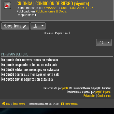
CR-ONSA | CONDICIÓN DE RIESGO (vigente)
Último mensaje por
ONSA/VE
«
Sab. 11JUL2026, 11:36
Publicado en
Publicaciones & Docs.
Respuestas:
1
Nuevo Tema
0 temas • Página
1
de
1
Ir a
PERMISOS DEL FORO
No puede
abrir nuevos temas en esta sala
No puede
responder a temas en esta sala
No puede
editar sus mensajes en esta sala
No puede
borrar sus mensajes en esta sala
No puede
enviar adjuntos en esta sala
Desarrollado por
phpBB
® Forum Software © phpBB Limited
Traducción al español por
phpBB España
Privacidad
|
Condiciones
BBS
Índice general
Todos los horarios son
UTC-04:00
Borrar cookies