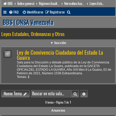
BBS
Índice general
Régimen Acuático venezolano
Normativa Acuática venezolana
Leyes Estadales, Ordenanzas y Otros
B
FAQ
Identificarse
Registrarse
u
BBS | ONSA Venezuela
s
Leyes Estadales, Ordenanzas y Otros
c
a
▼ Sección
r
Ley de Convivencia Ciudadana del Estado La
Guaira
Sala para la Discusión y debate público de la Ley de Convivencia
Ciudadana del Estado La Guaira, publicada en la GACETA
OFICIALDEL ESTADO LA GUAIRA, Año XXI Mes II La Guaira, 02 de
Febrero de 2021, Número 1536 Extraordinaria.
Temas:
1
Buscar
Búsqueda avanzada
Nuevo Tema
0 temas • Página
1
de
1
Anuncios