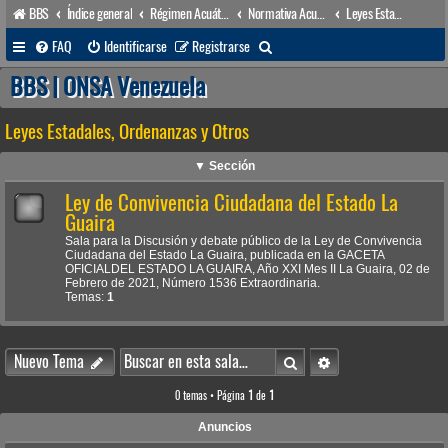
BBS
Índice general
Régimen Acuático venezolano
Normativa Acuática venezolana
Leyes Estadales, Ordenanzas y Otros
B
FAQ
Identificarse
Registrarse
u
BBS | ONSA Venezuela
s
Leyes Estadales, Ordenanzas y Otros
c
a
▼ Sección
r
Ley de Convivencia Ciudadana del Estado La
Guaira
Sala para la Discusión y debate público de la Ley de Convivencia
Ciudadana del Estado La Guaira, publicada en la GACETA
OFICIALDEL ESTADO LA GUAIRA, Año XXI Mes II La Guaira, 02 de
Febrero de 2021, Número 1536 Extraordinaria.
Temas:
1
Buscar
Búsqueda avanzada
Nuevo Tema
0 temas • Página
1
de
1
Anuncios