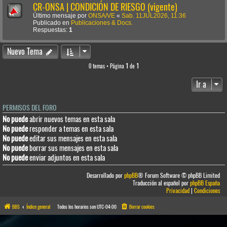
CR-ONSA | CONDICIÓN DE RIESGO (vigente)
Último mensaje por
ONSA/VE
«
Sab. 11JUL2026, 11:36
Publicado en
Publicaciones & Docs.
Respuestas:
1
Nuevo Tema
0 temas • Página
1
de
1
Ir a
PERMISOS DEL FORO
No puede
abrir nuevos temas en esta sala
No puede
responder a temas en esta sala
No puede
editar sus mensajes en esta sala
No puede
borrar sus mensajes en esta sala
No puede
enviar adjuntos en esta sala
Desarrollado por
phpBB
® Forum Software © phpBB Limited
Traducción al español por
phpBB España
Privacidad
|
Condiciones
BBS
Índice general
Todos los horarios son
UTC-04:00
Borrar cookies