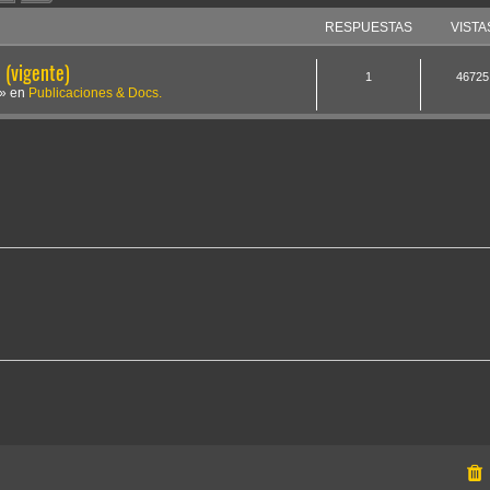
RESPUESTAS
VISTA
(vigente)
1
46725
» en
Publicaciones & Docs.