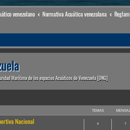
ático venezolano
Normativa Acuática venezolana
uela
uridad Marítima de los espacios Acuáticos de Venezuela [ONG]
TEMAS
MENSA
ortiva Nacional
4
7