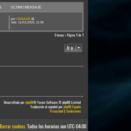
e
n
S
ÚLTIMO MENSAJE
s
a
j
por
ONSA/VE
e
Sab. 11JUL2026, 11:36
0 temas • Página
1
de
1
Ir a
Desarrollado por
phpBB
® Forum Software © phpBB Limited
Traducción al español por
phpBB España
Privacidad
|
Condiciones
Borrar cookies
Todos los horarios son
UTC-04:00