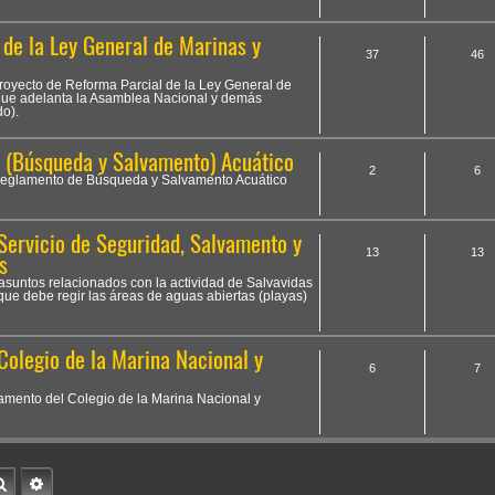
de la Ley General de Marinas y
37
46
 Proyecto de Reforma Parcial de la Ley General de
que adelanta la Asamblea Nacional y demás
do).
 (Búsqueda y Salvamento) Acuático
2
6
l Reglamento de Búsqueda y Salvamento Acuático
Servicio de Seguridad, Salvamento y
13
13
s
 asuntos relacionados con la actividad de Salvavidas
que debe regir las áreas de aguas abiertas (playas)
Colegio de la Marina Nacional y
6
7
amento del Colegio de la Marina Nacional y
Buscar
Búsqueda avanzada