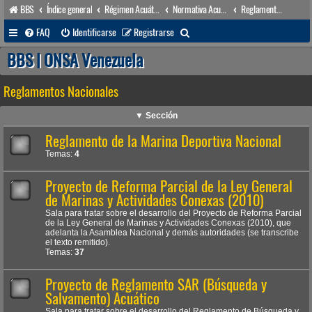
BBS
Índice general
Régimen Acuático venezolano
Normativa Acuática venezolana
Reglamentos Nacionales
B
FAQ
Identificarse
Registrarse
u
BBS | ONSA Venezuela
s
Reglamentos Nacionales
c
a
▼ Sección
r
Reglamento de la Marina Deportiva Nacional
Temas:
4
Proyecto de Reforma Parcial de la Ley General
de Marinas y Actividades Conexas (2010)
Sala para tratar sobre el desarrollo del Proyecto de Reforma Parcial
de la Ley General de Marinas y Actividades Conexas (2010), que
adelanta la Asamblea Nacional y demás autoridades (se transcribe
el texto remitido).
Temas:
37
Proyecto de Reglamento SAR (Búsqueda y
Salvamento) Acuático
Sala para tratar sobre el desarrollo del Reglamento de Búsqueda y