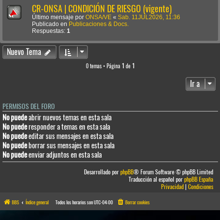
CR-ONSA | CONDICIÓN DE RIESGO (vigente)
Último mensaje por
ONSA/VE
«
Sab. 11JUL2026, 11:36
Publicado en
Publicaciones & Docs.
Respuestas:
1
Nuevo Tema
0 temas • Página
1
de
1
Ir a
PERMISOS DEL FORO
No puede
abrir nuevos temas en esta sala
No puede
responder a temas en esta sala
No puede
editar sus mensajes en esta sala
No puede
borrar sus mensajes en esta sala
No puede
enviar adjuntos en esta sala
Desarrollado por
phpBB
® Forum Software © phpBB Limited
Traducción al español por
phpBB España
Privacidad
|
Condiciones
BBS
Índice general
Todos los horarios son
UTC-04:00
Borrar cookies