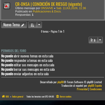
CR-ONSA | CONDICIÓN DE RIESGO (vigente)
Último mensaje por
ONSA/VE
«
Sab. 11JUL2026, 11:36
Publicado en
Publicaciones & Docs.
Respuestas:
1
Nuevo Tema
0 temas • Página
1
de
1
Ir a
PERMISOS DEL FORO
No puede
abrir nuevos temas en esta sala
No puede
responder a temas en esta sala
No puede
editar sus mensajes en esta sala
No puede
borrar sus mensajes en esta sala
No puede
enviar adjuntos en esta sala
Desarrollado por
phpBB
® Forum Software © phpBB Limited
Traducción al español por
phpBB España
Privacidad
|
Condiciones
BBS
Índice general
Todos los horarios son
UTC-04:00
Borrar cookies