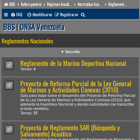
BBS
Índice general
Régimen Acuático venezolano
Normativa Acuática venezolana
Reglamentos Nacionales
B
FAQ
Identificarse
Registrarse
u
BBS | ONSA Venezuela
s
Reglamentos Nacionales
c
a
▼ Sección
r
Reglamento de la Marina Deportiva Nacional
Temas:
4
Proyecto de Reforma Parcial de la Ley General
de Marinas y Actividades Conexas (2010)
Sala para tratar sobre el desarrollo del Proyecto de Reforma Parcial
de la Ley General de Marinas y Actividades Conexas (2010), que
adelanta la Asamblea Nacional y demás autoridades (se transcribe
el texto remitido).
Temas:
37
Proyecto de Reglamento SAR (Búsqueda y
Salvamento) Acuático
Sala para tratar sobre el desarrollo del Reglamento de Búsqueda y