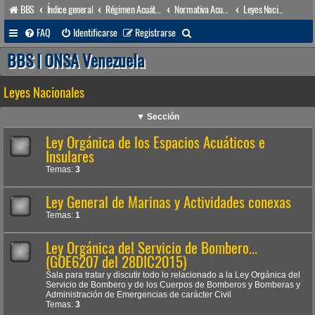
BBS
Índice general
Régimen Acuático venezolano
Normativa Acuática venezolana
Leyes Nacionales
B
FAQ
Identificarse
Registrarse
u
BBS | ONSA Venezuela
s
Leyes Nacionales
c
a
▼ Sección
r
Ley Orgánica de los Espacios Acuáticos e
Insulares
Temas:
3
Ley General de Marinas y Actividades conexas
Temas:
1
Ley Orgánica del Servicio de Bombero...
(GOE6207 del 28DIC2015)
Sala para tratar y discutir todo lo relacionado a la Ley Orgánica del
Servicio de Bombero y de los Cuerpos de Bomberos y Bomberas y
Administración de Emergencias de carácter Civil
Temas:
3