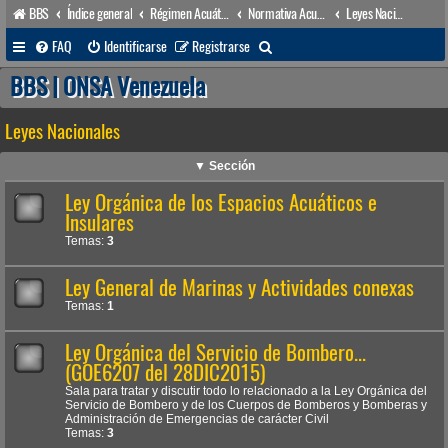
BBS
Índice general
Régimen Acuático venezolano
Normativa Acuática venezolana
Leyes Nacionales
B
FAQ
Identificarse
Registrarse
u
BBS | ONSA Venezuela
s
Leyes Nacionales
c
a
▼ Sección
r
Ley Orgánica de los Espacios Acuáticos e
Insulares
Temas:
3
Ley General de Marinas y Actividades conexas
Temas:
1
Ley Orgánica del Servicio de Bombero...
(GOE6207 del 28DIC2015)
Sala para tratar y discutir todo lo relacionado a la Ley Orgánica del
Servicio de Bombero y de los Cuerpos de Bomberos y Bomberas y
Administración de Emergencias de carácter Civil
Temas:
3