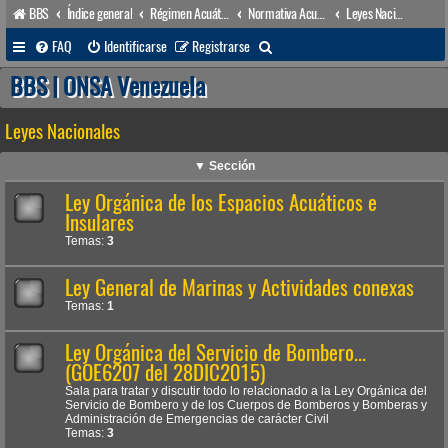
BBS
Índice general
Régimen Acuático venezolano
Normativa Acuática venezolana
Leyes Nacionales
B
FAQ
Identificarse
Registrarse
u
BBS | ONSA Venezuela
s
Leyes Nacionales
c
a
▼ Sección
r
Ley Orgánica de los Espacios Acuáticos e
Insulares
Temas:
3
Ley General de Marinas y Actividades conexas
Temas:
1
Ley Orgánica del Servicio de Bombero...
(GOE6207 del 28DIC2015)
Sala para tratar y discutir todo lo relacionado a la Ley Orgánica del
Servicio de Bombero y de los Cuerpos de Bomberos y Bomberas y
Administración de Emergencias de carácter Civil
Temas:
3