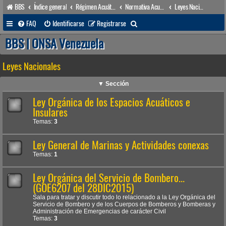
BBS
Índice general
Régimen Acuático venezolano
Normativa Acuática venezolana
Leyes Nacionales
B
FAQ
Identificarse
Registrarse
u
BBS | ONSA Venezuela
s
Leyes Nacionales
c
a
▼ Sección
r
Ley Orgánica de los Espacios Acuáticos e
Insulares
Temas:
3
Ley General de Marinas y Actividades conexas
Temas:
1
Ley Orgánica del Servicio de Bombero...
(GOE6207 del 28DIC2015)
Sala para tratar y discutir todo lo relacionado a la Ley Orgánica del
Servicio de Bombero y de los Cuerpos de Bomberos y Bomberas y
Administración de Emergencias de carácter Civil
Temas:
3