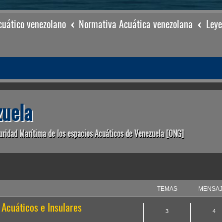
uático venezolano
Normativa Acuática venezolana
Leye
uela
uridad Marítima de los espacios Acuáticos de Venezuela [ONG]
TEMAS
MENSA
 Acuáticos e Insulares
3
4