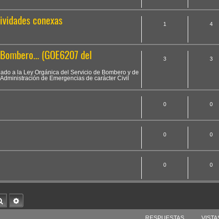
tividades conexas
1
4
 Bombero... (GOE6207 del
3
3
ionado a la Ley Orgánica del Servicio de Bombero y de
dministración de Emergencias de carácter Civil
0
0
0
0
0
0
Buscar
Búsqueda avanzada
RESPUESTAS
VISTA