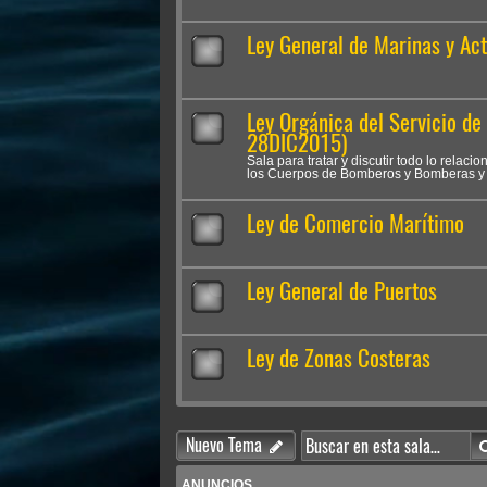
Ley General de Marinas y Ac
Ley Orgánica del Servicio de
28DIC2015)
Sala para tratar y discutir todo lo relac
los Cuerpos de Bomberos y Bomberas y A
Ley de Comercio Marítimo
Ley General de Puertos
Ley de Zonas Costeras
Nuevo Tema
ANUNCIOS