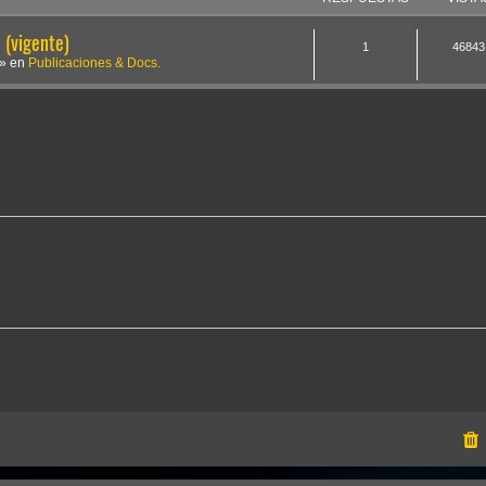
(vigente)
1
46843
» en
Publicaciones & Docs.