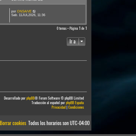
por
ONSA/VE
Sab. 11JUL2026, 11:36
0 temas • Página
1
de
1
Ir a
Desarrollado por
phpBB
® Forum Software © phpBB Limited
Traducción al español por
phpBB España
Privacidad
|
Condiciones
Borrar cookies
Todos los horarios son
UTC-04:00