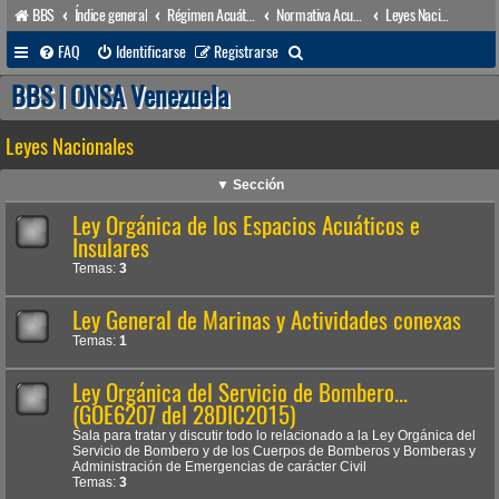
BBS
Índice general
Régimen Acuático venezolano
Normativa Acuática venezolana
Leyes Nacionales
B
FAQ
Identificarse
Registrarse
u
BBS | ONSA Venezuela
s
Leyes Nacionales
c
a
▼ Sección
r
Ley Orgánica de los Espacios Acuáticos e
Insulares
Temas:
3
Ley General de Marinas y Actividades conexas
Temas:
1
Ley Orgánica del Servicio de Bombero...
(GOE6207 del 28DIC2015)
Sala para tratar y discutir todo lo relacionado a la Ley Orgánica del
Servicio de Bombero y de los Cuerpos de Bomberos y Bomberas y
Administración de Emergencias de carácter Civil
Temas:
3