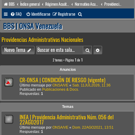
BBS
Índice general
Régimen Acuático venezolano
Normativa Acuática venezolana
Providencias Administrativas Nacionales
B
FAQ
Identificarse
Registrarse
u
BBS | ONSA Venezuela
s
Providencias Administrativas Nacionales
c
a
Buscar
Búsqueda avanzada
Nuevo Tema
r
2 temas • Página
1
de
1
Anuncios
CR-ONSA | CONDICIÓN DE RIESGO (vigente)
Último mensaje por
ONSA/VE
«
Sab. 11JUL2026, 11:36
Publicado en
Publicaciones & Docs.
Respuestas:
1
Temas
INEA | Providencia Administrativa Núm. 056 del
22AGO2017
Último mensaje por
ONSA/VE
«
Dom. 22AGO2021, 13:51
Respuestas:
1