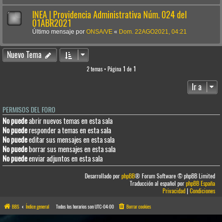
INEA | Providencia Administrativa Núm. 024 del
01ABR2021
Último mensaje por
ONSA/VE
«
Dom. 22AGO2021, 04:21
Nuevo Tema
2 temas • Página
1
de
1
Ir a
PERMISOS DEL FORO
No puede
abrir nuevos temas en esta sala
No puede
responder a temas en esta sala
No puede
editar sus mensajes en esta sala
No puede
borrar sus mensajes en esta sala
No puede
enviar adjuntos en esta sala
Desarrollado por
phpBB
® Forum Software © phpBB Limited
Traducción al español por
phpBB España
Privacidad
|
Condiciones
BBS
Índice general
Todos los horarios son
UTC-04:00
Borrar cookies