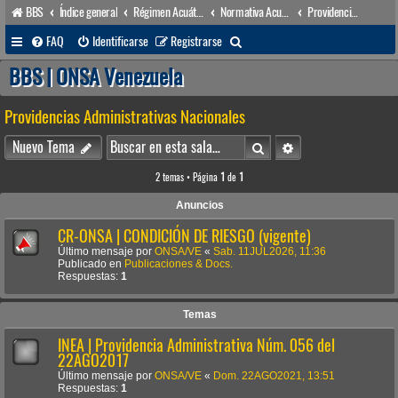
BBS
Índice general
Régimen Acuático venezolano
Normativa Acuática venezolana
Providencias Administrativas Nacionales
B
FAQ
Identificarse
Registrarse
u
BBS | ONSA Venezuela
s
Providencias Administrativas Nacionales
c
a
Buscar
Búsqueda avanzada
Nuevo Tema
r
2 temas • Página
1
de
1
Anuncios
CR-ONSA | CONDICIÓN DE RIESGO (vigente)
Último mensaje por
ONSA/VE
«
Sab. 11JUL2026, 11:36
Publicado en
Publicaciones & Docs.
Respuestas:
1
Temas
INEA | Providencia Administrativa Núm. 056 del
22AGO2017
Último mensaje por
ONSA/VE
«
Dom. 22AGO2021, 13:51
Respuestas:
1