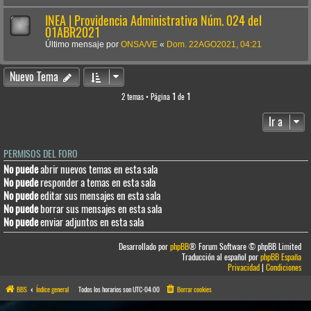
INEA | Providencia Administrativa Núm. 024 del
01ABR2021
Último mensaje por
ONSA/VE
«
Dom. 22AGO2021, 04:21
Nuevo Tema
2 temas • Página
1
de
1
Ir a
PERMISOS DEL FORO
No puede
abrir nuevos temas en esta sala
No puede
responder a temas en esta sala
No puede
editar sus mensajes en esta sala
No puede
borrar sus mensajes en esta sala
No puede
enviar adjuntos en esta sala
Desarrollado por
phpBB
® Forum Software © phpBB Limited
Traducción al español por
phpBB España
Privacidad
|
Condiciones
BBS
Índice general
Todos los horarios son
UTC-04:00
Borrar cookies