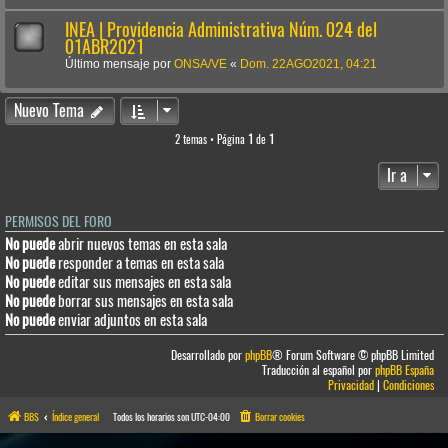
INEA | Providencia Administrativa Núm. 024 del
01ABR2021
Último mensaje por
ONSA/VE
«
Dom. 22AGO2021, 04:21
Nuevo Tema
2 temas • Página
1
de
1
Ir a
PERMISOS DEL FORO
No puede
abrir nuevos temas en esta sala
No puede
responder a temas en esta sala
No puede
editar sus mensajes en esta sala
No puede
borrar sus mensajes en esta sala
No puede
enviar adjuntos en esta sala
Desarrollado por
phpBB
® Forum Software © phpBB Limited
Traducción al español por
phpBB España
Privacidad
|
Condiciones
BBS
Índice general
Todos los horarios son
UTC-04:00
Borrar cookies