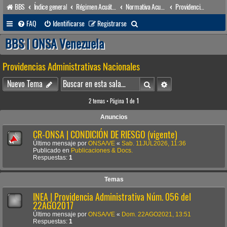
BBS
Índice general
Régimen Acuático venezolano
Normativa Acuática venezolana
Providencias Administrativas Nacionales
B
FAQ
Identificarse
Registrarse
u
BBS | ONSA Venezuela
s
Providencias Administrativas Nacionales
c
a
Buscar
Búsqueda avanzada
Nuevo Tema
r
2 temas • Página
1
de
1
Anuncios
CR-ONSA | CONDICIÓN DE RIESGO (vigente)
Último mensaje por
ONSA/VE
«
Sab. 11JUL2026, 11:36
Publicado en
Publicaciones & Docs.
Respuestas:
1
Temas
INEA | Providencia Administrativa Núm. 056 del
22AGO2017
Último mensaje por
ONSA/VE
«
Dom. 22AGO2021, 13:51
Respuestas:
1