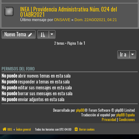
INEA | Providencia Administrativa Núm. 024 del
01ABR2021
Último mensaje por
ONSA/VE
«
Dom. 22AGO2021, 04:21
Nuevo Tema
2 temas • Página
1
de
1
Ir a
PERMISOS DEL FORO
No puede
abrir nuevos temas en esta sala
No puede
responder a temas en esta sala
No puede
editar sus mensajes en esta sala
No puede
borrar sus mensajes en esta sala
No puede
enviar adjuntos en esta sala
Desarrollado por
phpBB
® Forum Software © phpBB Limited
Traducción al español por
phpBB España
Privacidad
|
Condiciones
BBS
Índice general
Todos los horarios son
UTC-04:00
Borrar cookies