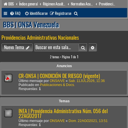
BBS
Índice general
Régimen Acuático venezolano
Normativa Acuática venezolana
Providencias Administrativas Nacionales
B
FAQ
Identificarse
Registrarse
u
BBS | ONSA Venezuela
s
Providencias Administrativas Nacionales
c
a
Buscar
Búsqueda avanzada
Nuevo Tema
r
2 temas • Página
1
de
1
Anuncios
CR-ONSA | CONDICIÓN DE RIESGO (vigente)
Último mensaje por
ONSA/VE
«
Sab. 11JUL2026, 11:36
Publicado en
Publicaciones & Docs.
Respuestas:
1
Temas
INEA | Providencia Administrativa Núm. 056 del
22AGO2017
Último mensaje por
ONSA/VE
«
Dom. 22AGO2021, 13:51
Respuestas:
1