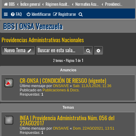
BBS
Índice general
Régimen Acuático venezolano
Normativa Acuática venezolana
Providencias Administrativas Nacionales
B
FAQ
Identificarse
Registrarse
u
BBS | ONSA Venezuela
s
Providencias Administrativas Nacionales
c
a
Buscar
Búsqueda avanzada
Nuevo Tema
r
2 temas • Página
1
de
1
Anuncios
CR-ONSA | CONDICIÓN DE RIESGO (vigente)
Último mensaje por
ONSA/VE
«
Sab. 11JUL2026, 11:36
Publicado en
Publicaciones & Docs.
Respuestas:
1
Temas
INEA | Providencia Administrativa Núm. 056 del
22AGO2017
Último mensaje por
ONSA/VE
«
Dom. 22AGO2021, 13:51
Respuestas:
1