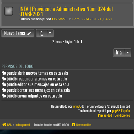
INEA | Providencia Administrativa Núm. 024 del
01ABR2021
Último mensaje por
ONSA/VE
«
Dom. 22AGO2021, 04:21
Nuevo Tema
2 temas • Página
1
de
1
Ir a
PERMISOS DEL FORO
No puede
abrir nuevos temas en esta sala
No puede
responder a temas en esta sala
No puede
editar sus mensajes en esta sala
No puede
borrar sus mensajes en esta sala
No puede
enviar adjuntos en esta sala
Desarrollado por
phpBB
® Forum Software © phpBB Limited
Traducción al español por
phpBB España
Privacidad
|
Condiciones
BBS
Índice general
Todos los horarios son
UTC-04:00
Borrar cookies