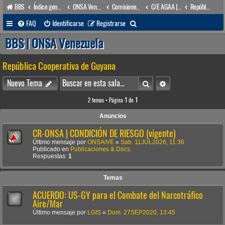
BBS
Índice general
ONSA Venezuela (acceso público)
Comisiones y órganos Asesores internos
C/E AGAA | Com(e). para Asuntos Geográficos de Ámbito Acuático
República Cooperativa de Guyana
B
FAQ
Identificarse
Registrarse
u
BBS | ONSA Venezuela
s
República Cooperativa de Guyana
c
a
Buscar
Búsqueda avanzada
Nuevo Tema
r
2 temas • Página
1
de
1
Anuncios
CR-ONSA | CONDICIÓN DE RIESGO (vigente)
Último mensaje por
ONSA/VE
«
Sab. 11JUL2026, 11:36
Publicado en
Publicaciones & Docs.
Respuestas:
1
Temas
ACUERDO: US-GY para el Combate del Narcotráfico
Aire/Mar
Último mensaje por
LGIS
«
Dom. 27SEP2020, 13:45