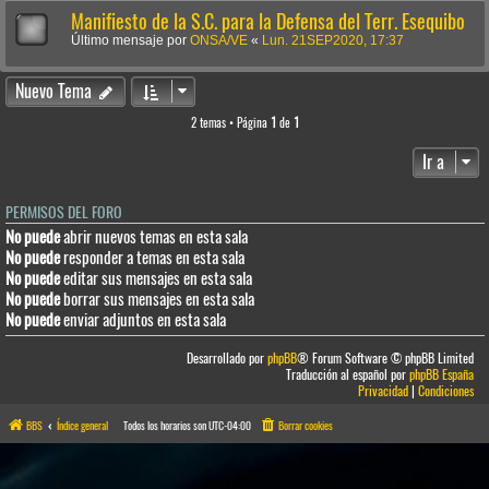
Manifiesto de la S.C. para la Defensa del Terr. Esequibo
Último mensaje por
ONSA/VE
«
Lun. 21SEP2020, 17:37
Nuevo Tema
2 temas • Página
1
de
1
Ir a
PERMISOS DEL FORO
No puede
abrir nuevos temas en esta sala
No puede
responder a temas en esta sala
No puede
editar sus mensajes en esta sala
No puede
borrar sus mensajes en esta sala
No puede
enviar adjuntos en esta sala
Desarrollado por
phpBB
® Forum Software © phpBB Limited
Traducción al español por
phpBB España
Privacidad
|
Condiciones
BBS
Índice general
Todos los horarios son
UTC-04:00
Borrar cookies