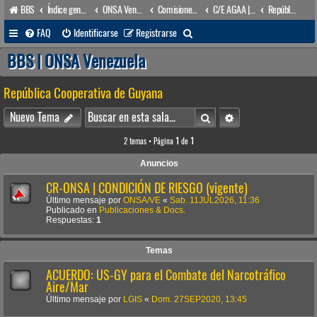
BBS
Índice general
ONSA Venezuela (acceso público)
Comisiones y órganos Asesores internos
C/E AGAA | Com(e). para Asuntos Geográficos de Ámbito Acuático
República Cooperativa de Guyana
B
FAQ
Identificarse
Registrarse
u
BBS | ONSA Venezuela
s
República Cooperativa de Guyana
c
a
Buscar
Búsqueda avanzada
Nuevo Tema
r
2 temas • Página
1
de
1
Anuncios
CR-ONSA | CONDICIÓN DE RIESGO (vigente)
Último mensaje por
ONSA/VE
«
Sab. 11JUL2026, 11:36
Publicado en
Publicaciones & Docs.
Respuestas:
1
Temas
ACUERDO: US-GY para el Combate del Narcotráfico
Aire/Mar
Último mensaje por
LGIS
«
Dom. 27SEP2020, 13:45