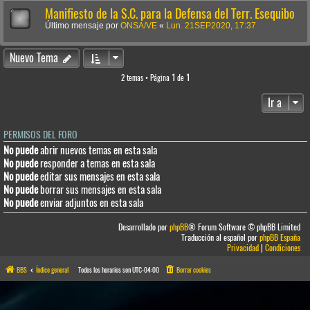
Manifiesto de la S.C. para la Defensa del Terr. Esequibo
Último mensaje por
ONSA/VE
«
Lun. 21SEP2020, 17:37
Nuevo Tema
2 temas • Página
1
de
1
Ir a
PERMISOS DEL FORO
No puede
abrir nuevos temas en esta sala
No puede
responder a temas en esta sala
No puede
editar sus mensajes en esta sala
No puede
borrar sus mensajes en esta sala
No puede
enviar adjuntos en esta sala
Desarrollado por
phpBB
® Forum Software © phpBB Limited
Traducción al español por
phpBB España
Privacidad
|
Condiciones
BBS
Índice general
Todos los horarios son
UTC-04:00
Borrar cookies