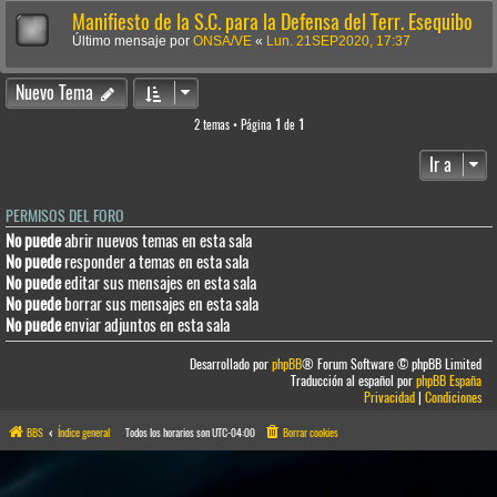
Manifiesto de la S.C. para la Defensa del Terr. Esequibo
Último mensaje por
ONSA/VE
«
Lun. 21SEP2020, 17:37
Nuevo Tema
2 temas • Página
1
de
1
Ir a
PERMISOS DEL FORO
No puede
abrir nuevos temas en esta sala
No puede
responder a temas en esta sala
No puede
editar sus mensajes en esta sala
No puede
borrar sus mensajes en esta sala
No puede
enviar adjuntos en esta sala
Desarrollado por
phpBB
® Forum Software © phpBB Limited
Traducción al español por
phpBB España
Privacidad
|
Condiciones
BBS
Índice general
Todos los horarios son
UTC-04:00
Borrar cookies