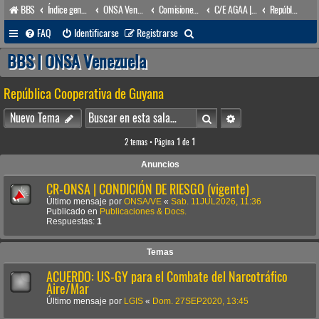
BBS
Índice general
ONSA Venezuela (acceso público)
Comisiones y órganos Asesores internos
C/E AGAA | Com(e). para Asuntos Geográficos de Ámbito Acuático
República Cooperativa de Guyana
B
FAQ
Identificarse
Registrarse
u
BBS | ONSA Venezuela
s
República Cooperativa de Guyana
c
a
Buscar
Búsqueda avanzada
Nuevo Tema
r
2 temas • Página
1
de
1
Anuncios
CR-ONSA | CONDICIÓN DE RIESGO (vigente)
Último mensaje por
ONSA/VE
«
Sab. 11JUL2026, 11:36
Publicado en
Publicaciones & Docs.
Respuestas:
1
Temas
ACUERDO: US-GY para el Combate del Narcotráfico
Aire/Mar
Último mensaje por
LGIS
«
Dom. 27SEP2020, 13:45