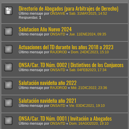
Directorio de Abogados (para Arbitrajes de Derecho)
Último mensaje por
ONSA/VE
«
Sab. 31MAY2025, 14:52
Respuestas:
1
Salutacion Año Nuevo 2024
Último mensaje por
ONSA/TD
«
Jue. 11ENE2024, 09:35
Actuaciones del TD durante los años 2018 a 2023
Último mensaje por
RAJOROD
«
Dom. 24DIC2023, 15:10
ONSA/Car. TD Núm. 0002 | Distintivos de los Conjueces
Último mensaje por
ONSA/TD
«
Sab. 04FEB2023, 17:34
Salutación navideña año 2022
Último mensaje por
RAJOROD
«
Mié. 21DIC2022, 23:36
Salutación navideña año 2021
Último mensaje por
ONSA/TD
«
Vie. 03DIC2021, 19:10
ONSA/Car. TD Núm. 0001 | Invitación a Abogados
Último mensaje por
ONSA/TD
«
Dom. 16AGO2020, 19:10