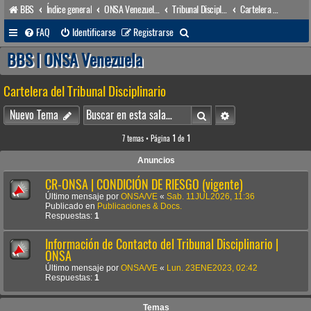
BBS
Índice general
ONSA Venezuela (acceso público)
Tribunal Disciplinario (órgano disciplinario)
Cartelera del Tribunal Disciplinario
B
FAQ
Identificarse
Registrarse
u
BBS | ONSA Venezuela
s
Cartelera del Tribunal Disciplinario
c
a
Buscar
Búsqueda avanzada
Nuevo Tema
r
7 temas • Página
1
de
1
Anuncios
CR-ONSA | CONDICIÓN DE RIESGO (vigente)
Último mensaje por
ONSA/VE
«
Sab. 11JUL2026, 11:36
Publicado en
Publicaciones & Docs.
Respuestas:
1
Información de Contacto del Tribunal Disciplinario |
ONSA
Último mensaje por
ONSA/VE
«
Lun. 23ENE2023, 02:42
Respuestas:
1
Temas