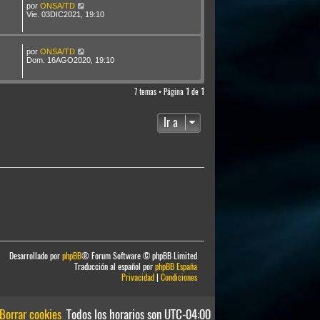
por
ONSA/TD
Vie. 03DIC2021, 19:10
por
ONSA/TD
Dom. 16AGO2020, 19:10
7 temas • Página
1
de
1
Ir a
Desarrollado por
phpBB
® Forum Software © phpBB Limited
Traducción al español por
phpBB España
Privacidad
|
Condiciones
Borrar cookies
Todos los horarios son
UTC-04:00