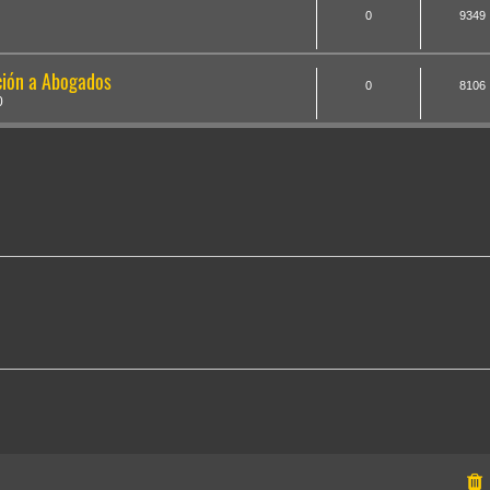
0
9349
ción a Abogados
0
8106
0