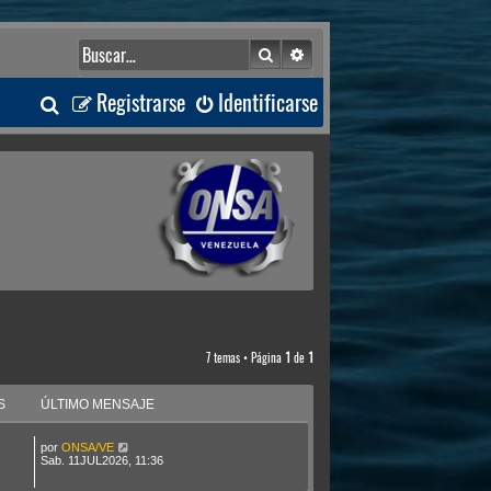
Buscar
Búsqueda avanzada
B
Registrarse
Identificarse
u
s
c
a
r
7 temas • Página
1
de
1
S
ÚLTIMO MENSAJE
por
ONSA/VE
Sab. 11JUL2026, 11:36