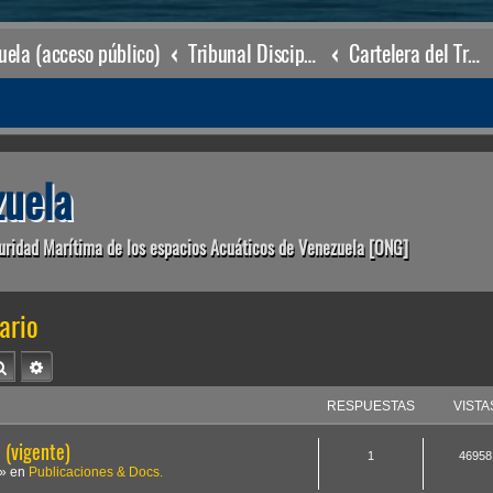
ela (acceso público)
Tribunal Disciplinario (órgano disciplinario)
Cartelera del Tribunal Disciplinario
uela
uridad Marítima de los espacios Acuáticos de Venezuela [ONG]
ario
Buscar
Búsqueda avanzada
RESPUESTAS
VISTA
(vigente)
1
46958
» en
Publicaciones & Docs.