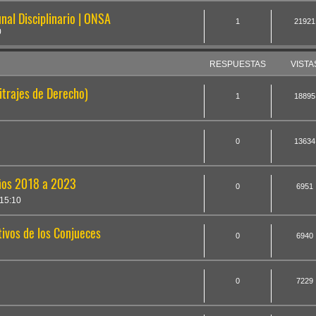
nal Disciplinario | ONSA
1
21921
0
RESPUESTAS
VISTA
itrajes de Derecho)
1
18895
0
13634
años 2018 a 2023
0
6951
15:10
ivos de los Conjueces
0
6940
0
7229