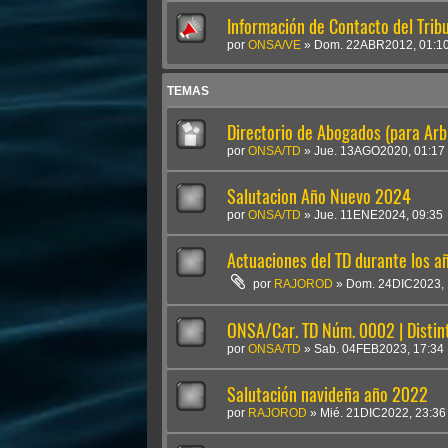
Información de Contacto del Tribu
por
ONSA/VE
»
Dom. 22ABR2012, 01:1
TEMAS
Directorio de Abogados (para Arb
por
ONSA/TD
»
Jue. 13AGO2020, 01:17
Salutacion Año Nuevo 2024
por
ONSA/TD
»
Jue. 11ENE2024, 09:35
Actuaciones del TD durante los 
por
RAJOROD
»
Dom. 24DIC2023, 
ONSA/Car. TD Núm. 0002 | Distint
por
ONSA/TD
»
Sab. 04FEB2023, 17:34
Salutación navideña año 2022
por
RAJOROD
»
Mié. 21DIC2022, 23:36