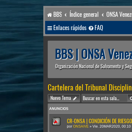
BBS
Índice general
ONSA Venezu
Enlaces rápidos
FAQ
BBS | ONSA Venez
Organización Nacional de Salvamento y Seg
Cartelera del Tribunal Disciplin
Nuevo Tema
ANUNCIOS
CR-ONSA | CONDICIÓN DE RIESGO 
por
ONSA/VE
»
Vie. 20MAR2020, 00:10