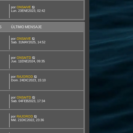
por
ONSA/VE
Lun. 23ENE2023, 02:42
S
ÚLTIMO MENSAJE
por
ONSA/VE
Sab. 31MAY2025, 14:52
por
ONSA/TD
Jue. 11ENE2024, 09:35
por
RAJOROD
Dom. 24DIC2023, 15:10
por
ONSA/TD
Sab. 04FEB2023, 17:34
por
RAJOROD
Mié. 21DIC2022, 23:36