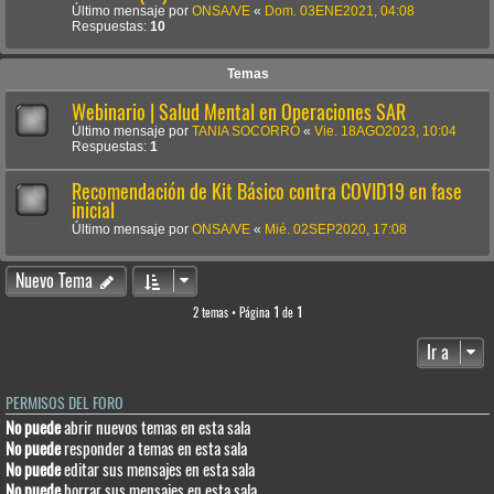
Último mensaje por
ONSA/VE
«
Dom. 03ENE2021, 04:08
Respuestas:
10
Temas
Webinario | Salud Mental en Operaciones SAR
Último mensaje por
TANIA SOCORRO
«
Vie. 18AGO2023, 10:04
Respuestas:
1
Recomendación de Kit Básico contra COVID19 en fase
inicial
Último mensaje por
ONSA/VE
«
Mié. 02SEP2020, 17:08
Nuevo Tema
2 temas • Página
1
de
1
Ir a
PERMISOS DEL FORO
No puede
abrir nuevos temas en esta sala
No puede
responder a temas en esta sala
No puede
editar sus mensajes en esta sala
No puede
borrar sus mensajes en esta sala