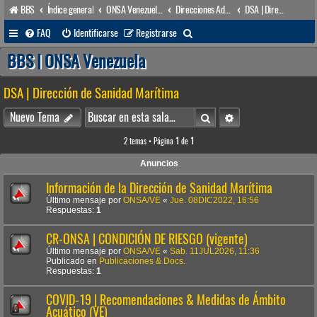
BBS
Índice general
ONSA Venezuela (acceso público)
Direcciones Administrativas
DSA | Dirección de Sanidad Marítima
B
FAQ
Identificarse
Registrarse
u
BBS | ONSA Venezuela
s
DSA | Dirección de Sanidad Marítima
c
a
Buscar
Búsqueda avanzada
Nuevo Tema
r
2 temas • Página
1
de
1
Anuncios
Información de la Dirección de Sanidad Marítima
Último mensaje por
ONSA/VE
«
Jue. 08DIC2022, 16:56
Respuestas:
1
CR-ONSA | CONDICIÓN DE RIESGO (vigente)
Último mensaje por
ONSA/VE
«
Sab. 11JUL2026, 11:36
Publicado en
Publicaciones & Docs.
Respuestas:
1
COVID-19 | Recomendaciones & Medidas de Ámbito
Acuático (VE)