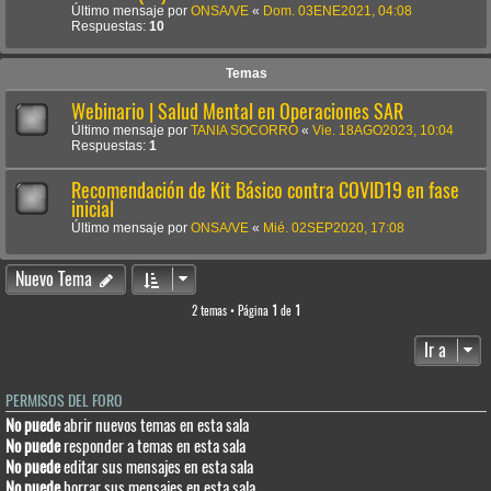
Último mensaje por
ONSA/VE
«
Dom. 03ENE2021, 04:08
Respuestas:
10
Temas
Webinario | Salud Mental en Operaciones SAR
Último mensaje por
TANIA SOCORRO
«
Vie. 18AGO2023, 10:04
Respuestas:
1
Recomendación de Kit Básico contra COVID19 en fase
inicial
Último mensaje por
ONSA/VE
«
Mié. 02SEP2020, 17:08
Nuevo Tema
2 temas • Página
1
de
1
Ir a
PERMISOS DEL FORO
No puede
abrir nuevos temas en esta sala
No puede
responder a temas en esta sala
No puede
editar sus mensajes en esta sala
No puede
borrar sus mensajes en esta sala