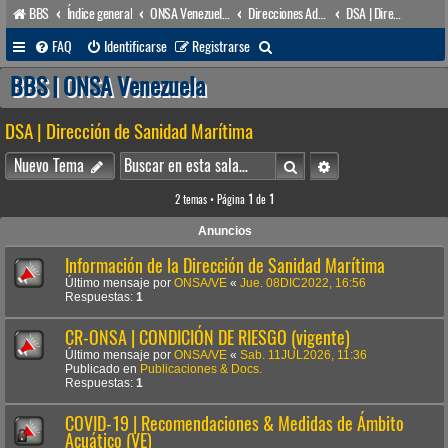
BBS
Índice general
ONSA Venezuela (acceso público)
Direcciones Administrativas
DSA | Dirección de Sanidad Marítima
B
FAQ
Identificarse
Registrarse
u
BBS | ONSA Venezuela
s
DSA | Dirección de Sanidad Marítima
c
a
Buscar
Búsqueda avanzada
Nuevo Tema
r
2 temas • Página
1
de
1
Anuncios
Información de la Dirección de Sanidad Marítima
Último mensaje por
ONSA/VE
«
Jue. 08DIC2022, 16:56
Respuestas:
1
CR-ONSA | CONDICIÓN DE RIESGO (vigente)
Último mensaje por
ONSA/VE
«
Sab. 11JUL2026, 11:36
Publicado en
Publicaciones & Docs.
Respuestas:
1
COVID-19 | Recomendaciones & Medidas de Ámbito
Acuático (VE)