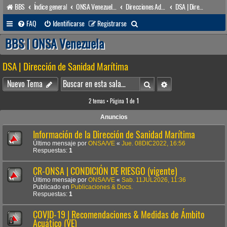
BBS
Índice general
ONSA Venezuela (acceso público)
Direcciones Administrativas
DSA | Dirección de Sanidad Marítima
B
FAQ
Identificarse
Registrarse
u
BBS | ONSA Venezuela
s
DSA | Dirección de Sanidad Marítima
c
a
Buscar
Búsqueda avanzada
Nuevo Tema
r
2 temas • Página
1
de
1
Anuncios
Información de la Dirección de Sanidad Marítima
Último mensaje por
ONSA/VE
«
Jue. 08DIC2022, 16:56
Respuestas:
1
CR-ONSA | CONDICIÓN DE RIESGO (vigente)
Último mensaje por
ONSA/VE
«
Sab. 11JUL2026, 11:36
Publicado en
Publicaciones & Docs.
Respuestas:
1
COVID-19 | Recomendaciones & Medidas de Ámbito
Acuático (VE)