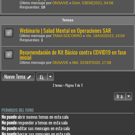
Último mensaje por
ONSA/VE
«
Dom. 03ENE2021, 04:08
Respuestas:
10
Temas
Webinario | Salud Mental en Operaciones SAR
Último mensaje por
TANIA SOCORRO
«
Vie. 18AGO2023, 10:04
Respuestas:
1
Recomendación de Kit Básico contra COVID19 en fase
inicial
Último mensaje por
ONSA/VE
«
Mié. 02SEP2020, 17:08
Nuevo Tema
2 temas • Página
1
de
1
Ir a
PERMISOS DEL FORO
No puede
abrir nuevos temas en esta sala
No puede
responder a temas en esta sala
No puede
editar sus mensajes en esta sala
No puede
borrar sus mensajes en esta sala