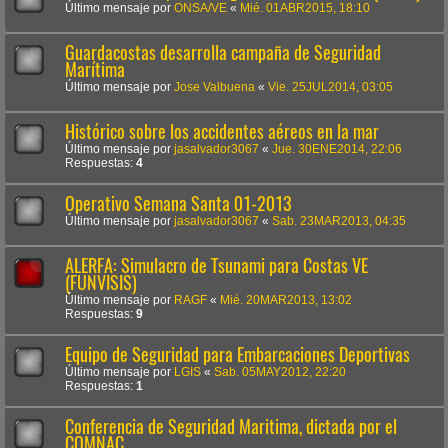
Último mensaje por
ONSA/VE
«
Mié. 01ABR2015, 18:10
Guardacostas desarrolla campaña de Seguridad
Marítima
Último mensaje por
Jose Valbuena
«
Vie. 25JUL2014, 03:05
Histórico sobre los accidentes aéreos en la mar
Último mensaje por
jasalvador3067
«
Jue. 30ENE2014, 22:06
Respuestas:
4
Operativo Semana Santa 01-2013
Último mensaje por
jasalvador3067
«
Sab. 23MAR2013, 04:35
ALERFA: Simulacro de Tsunami para Costas VE
(FUNVISIS)
Último mensaje por
RAGF
«
Mié. 20MAR2013, 13:02
Respuestas:
9
Equipo de Seguridad para Embarcaciones Deportivas
Último mensaje por
LGIS
«
Sab. 05MAY2012, 22:20
Respuestas:
1
Conferencia de Seguridad Maritima, dictada por el
COMNAC