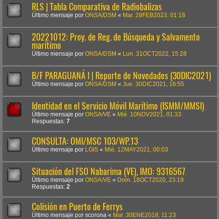
RLS | Tabla Comparativa de Radiobalizas
Último mensaje por
ONSA/DSM
«
Mar. 28FEB2023, 01:18
20221012: Proy. de Reg. de Búsqueda y Salvamento
marítimo
Último mensaje por
ONSA/DSM
«
Lun. 31OCT2022, 15:28
B/F PARAGUANÁ I | Reporte de Novedades (30DIC2021)
Último mensaje por
ONSA/DSM
«
Jue. 30DIC2021, 16:55
Identidad en el Servicio Móvil Marítimo (ISMM/MMSI)
Último mensaje por
ONSA/VE
«
Mié. 10NOV2021, 01:33
Respuestas:
7
CONSULTA: OMI/MSC 103/WP.13
Último mensaje por
LGIS
«
Mié. 12MAY2021, 00:03
Situación del FSO Nabarima (VE), IMO: 9316567
Último mensaje por
ONSA/VE
«
Dom. 18OCT2020, 23:19
Respuestas:
2
Colisión en Puerto de Ferrys
Último mensaje por
scorona
«
Mar. 30ENE2018, 11:23