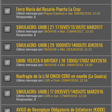
Ferry María del Rosario-Puerto La Cruz
Último mensaje por
Playas Express
«
Jue. 04ENE2018, 12:42
Respuestas:
1
SIMULACRO: UMIB | 21 1110VET/1510UTC MAR2017
Último mensaje por
ONSA/VE
«
Mar. 21MAR2017, 13:10
Respuestas:
2
SIMULACRO: UMIB | 29 1000VET/1400UTC JUN2016
Último mensaje por
ONSA/VE
«
Mié. 29JUN2016, 11:21
UMIB: YELITZA II MAYDAY | 18 1300Q/1700Z MAY2016
Último mensaje por
ONSA/VE
«
Mié. 18MAY2016, 14:00
Naufragio de la L/M CINCO CERO en muelle (La Guaira)
Último mensaje por
LGIS
«
Dom. 01MAY2016, 22:18
SIMULACRO: UMIB | 17 0935VET/1405UTC MAR2016
Último mensaje por
LGIS
«
Jue. 17MAR2016, 12:26
Respuestas:
3
AVISO de Reemplazo Obligatorio de Extintores (KIDDE)