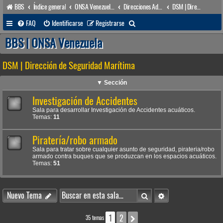
BBS
Índice general
ONSA Venezuela (acceso público)
Direcciones Administrativas
DSM | Dirección de Seguridad Marítima
B
FAQ
Identificarse
Registrarse
u
BBS | ONSA Venezuela
s
DSM | Dirección de Seguridad Marítima
c
a
▼ Sección
r
Investigación de Accidentes
Sala para desarrollar Investigación de Accidentes acuáticos.
Temas:
11
Piratería/robo armado
Sala para tratar sobre cualquier asunto de seguridad, pirateria/robo
armado contra buques que se produzcan en los espacios acuáticos.
Temas:
51
Buscar
Búsqueda avanzada
Nuevo Tema
1
2
Siguiente
35 temas