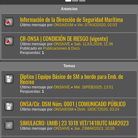
Anuncios
Información de la Dirección de Seguridad Marítima
Último mensaje por
ONSA/DSM
«
Vie. 07AGO2020, 02:03
CR-ONSA | CONDICIÓN DE RIESGO (vigente)
Último mensaje por
ONSA/VE
«
Sab. 11JUL2026, 11:36
Publicado en
Publicaciones & Docs.
Respuestas:
1
Temas
Díptico | Equipo Básico de SM a bordo para Emb. de
Recreo
Último mensaje por
ONSA/VE
«
Mié. 26FEB2025, 13:51
Respuestas:
1
ONSA/Cir. DSM Núm. 0001 | COMUNICADO PÚBLICO
Último mensaje por
ONSA/DSM
«
Dom. 18OCT2020, 03:24
SIMULACRO: UMIB | 23 1018 VET/1418UTC MAR2023
Último mensaje por
ONSA/VE
«
Jue. 23MAR2023, 10:20