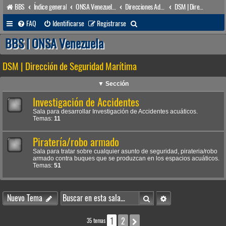
BBS
Índice general
ONSA Venezuela (acceso público)
Direcciones Administrativas
DSM | Dirección de Seguridad Marítima
B
FAQ
Identificarse
Registrarse
u
BBS | ONSA Venezuela
s
DSM | Dirección de Seguridad Marítima
c
a
▼ Sección
r
Investigación de Accidentes
Sala para desarrollar Investigación de Accidentes acuáticos.
Temas:
11
Piratería/robo armado
Sala para tratar sobre cualquier asunto de seguridad, pirateria/robo
armado contra buques que se produzcan en los espacios acuáticos.
Temas:
51
Buscar
Búsqueda avanzada
Nuevo Tema
1
2
Siguiente
35 temas