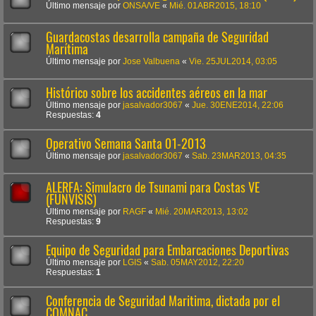
Último mensaje por
ONSA/VE
«
Mié. 01ABR2015, 18:10
Guardacostas desarrolla campaña de Seguridad
Marítima
Último mensaje por
Jose Valbuena
«
Vie. 25JUL2014, 03:05
Histórico sobre los accidentes aéreos en la mar
Último mensaje por
jasalvador3067
«
Jue. 30ENE2014, 22:06
Respuestas:
4
Operativo Semana Santa 01-2013
Último mensaje por
jasalvador3067
«
Sab. 23MAR2013, 04:35
ALERFA: Simulacro de Tsunami para Costas VE
(FUNVISIS)
Último mensaje por
RAGF
«
Mié. 20MAR2013, 13:02
Respuestas:
9
Equipo de Seguridad para Embarcaciones Deportivas
Último mensaje por
LGIS
«
Sab. 05MAY2012, 22:20
Respuestas:
1
Conferencia de Seguridad Maritima, dictada por el
COMNAC