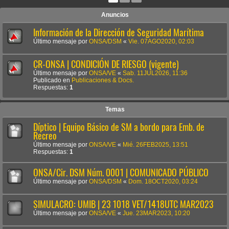
Anuncios
Información de la Dirección de Seguridad Marítima
Último mensaje por
ONSA/DSM
«
Vie. 07AGO2020, 02:03
CR-ONSA | CONDICIÓN DE RIESGO (vigente)
Último mensaje por
ONSA/VE
«
Sab. 11JUL2026, 11:36
Publicado en
Publicaciones & Docs.
Respuestas:
1
Temas
Díptico | Equipo Básico de SM a bordo para Emb. de
Recreo
Último mensaje por
ONSA/VE
«
Mié. 26FEB2025, 13:51
Respuestas:
1
ONSA/Cir. DSM Núm. 0001 | COMUNICADO PÚBLICO
Último mensaje por
ONSA/DSM
«
Dom. 18OCT2020, 03:24
SIMULACRO: UMIB | 23 1018 VET/1418UTC MAR2023
Último mensaje por
ONSA/VE
«
Jue. 23MAR2023, 10:20