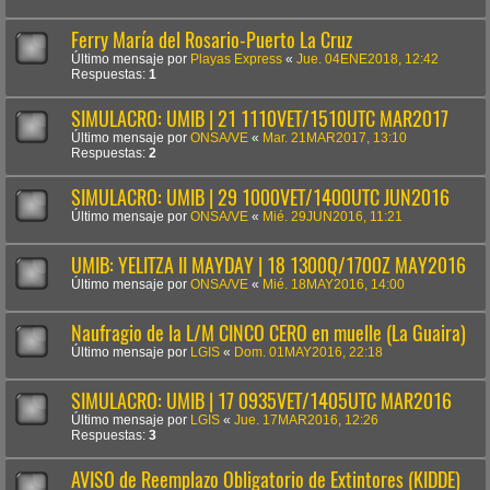
Ferry María del Rosario-Puerto La Cruz
Último mensaje por
Playas Express
«
Jue. 04ENE2018, 12:42
Respuestas:
1
SIMULACRO: UMIB | 21 1110VET/1510UTC MAR2017
Último mensaje por
ONSA/VE
«
Mar. 21MAR2017, 13:10
Respuestas:
2
SIMULACRO: UMIB | 29 1000VET/1400UTC JUN2016
Último mensaje por
ONSA/VE
«
Mié. 29JUN2016, 11:21
UMIB: YELITZA II MAYDAY | 18 1300Q/1700Z MAY2016
Último mensaje por
ONSA/VE
«
Mié. 18MAY2016, 14:00
Naufragio de la L/M CINCO CERO en muelle (La Guaira)
Último mensaje por
LGIS
«
Dom. 01MAY2016, 22:18
SIMULACRO: UMIB | 17 0935VET/1405UTC MAR2016
Último mensaje por
LGIS
«
Jue. 17MAR2016, 12:26
Respuestas:
3
AVISO de Reemplazo Obligatorio de Extintores (KIDDE)