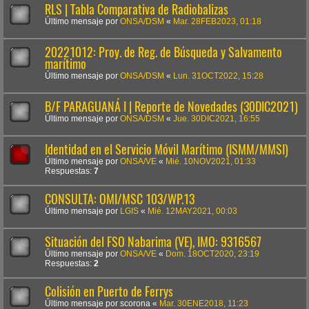
RLS | Tabla Comparativa de Radiobalizas
Último mensaje por
ONSA/DSM
«
Mar. 28FEB2023, 01:18
20221012: Proy. de Reg. de Búsqueda y Salvamento
marítimo
Último mensaje por
ONSA/DSM
«
Lun. 31OCT2022, 15:28
B/F PARAGUANÁ I | Reporte de Novedades (30DIC2021)
Último mensaje por
ONSA/DSM
«
Jue. 30DIC2021, 16:55
Identidad en el Servicio Móvil Marítimo (ISMM/MMSI)
Último mensaje por
ONSA/VE
«
Mié. 10NOV2021, 01:33
Respuestas:
7
CONSULTA: OMI/MSC 103/WP.13
Último mensaje por
LGIS
«
Mié. 12MAY2021, 00:03
Situación del FSO Nabarima (VE), IMO: 9316567
Último mensaje por
ONSA/VE
«
Dom. 18OCT2020, 23:19
Respuestas:
2
Colisión en Puerto de Ferrys
Último mensaje por
scorona
«
Mar. 30ENE2018, 11:23