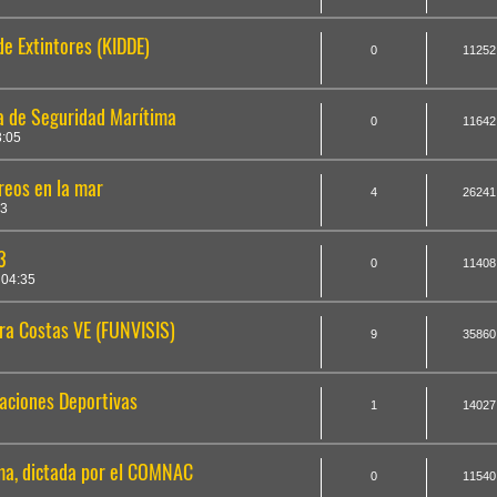
e Extintores (KIDDE)
0
11252
a de Seguridad Marítima
0
11642
3:05
reos en la mar
4
26241
13
3
0
11408
 04:35
ra Costas VE (FUNVISIS)
9
35860
aciones Deportivas
1
14027
ma, dictada por el COMNAC
0
11540