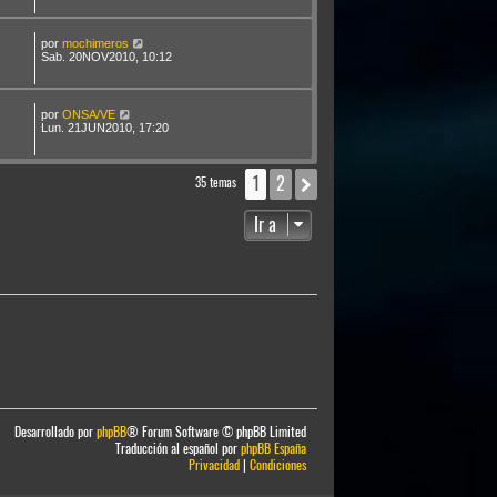
por
mochimeros
Sab. 20NOV2010, 10:12
por
ONSA/VE
Lun. 21JUN2010, 17:20
1
2
Siguiente
35 temas
Ir a
Desarrollado por
phpBB
® Forum Software © phpBB Limited
Traducción al español por
phpBB España
Privacidad
|
Condiciones