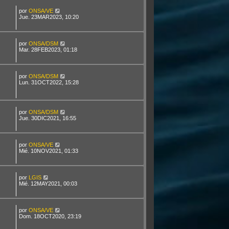
por
ONSA/VE
Jue. 23MAR2023, 10:20
por
ONSA/DSM
Mar. 28FEB2023, 01:18
por
ONSA/DSM
Lun. 31OCT2022, 15:28
por
ONSA/DSM
Jue. 30DIC2021, 16:55
por
ONSA/VE
Mié. 10NOV2021, 01:33
por
LGIS
Mié. 12MAY2021, 00:03
por
ONSA/VE
Dom. 18OCT2020, 23:19