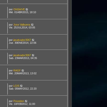
por
ONSA/VE
Mié. 01ABR2015, 18:10
por
Jose Valbuena
Vie. 25JUL2014, 03:05
por
jasalvador3067
Jue. 30ENE2014, 22:06
por
jasalvador3067
Sab. 23MAR2013, 04:35
por
RAGF
Mié. 20MAR2013, 13:02
por
LGIS
Sab. 05MAY2012, 22:20
por
Poseidon
Vie. 10FEB2012, 11:00