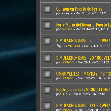
Colisión en Puerto de Ferrys
por
scorona
»
Mar. 30ENE2018, 11:23
Ferry María del Rosario-Puerto L
por
pemava
»
Mar. 21MAR2017, 16:31
SIMULACRO: UMIB | 21 1110VET
por
ONSA/VE
»
Mar. 21MAR2017, 1
SIMULACRO: UMIB | 29 1000VET
por
ONSA/VE
»
Mié. 29JUN2016, 11:21
UMIB: YELITZA II MAYDAY | 18 
por
ONSA/VE
»
Mié. 18MAY2016, 14:00
Naufragio de la L/M CINCO CERO 
por
LGIS
»
Dom. 01MAY2016, 22:18
SIMULACRO: UMIB | 17 0935VE
por
ONSA/VE
»
Jue. 17MAR2016, 10:25