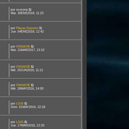
por
scorona
Mar. 30ENE2018, 11:23
por
Playas Express
Jue. 04ENE2018, 12:42
por
ONSA/VE
Mar. 21MAR2017, 13:10
por
ONSA/VE
Mié. 29JUN2016, 11:21
por
ONSA/VE
Mié. 18MAY2016, 14:00
por
LGIS
Dom. 01MAY2016, 22:18
por
LGIS
Jue. 17MAR2016, 12:26