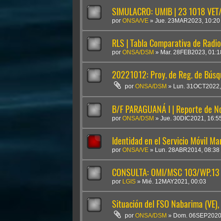
SIMULACRO: UMIB | 23 1018 VE
por
ONSA/VE
»
Jue. 23MAR2023, 10:20
RLS | Tabla Comparativa de Radio
por
ONSA/DSM
»
Mar. 28FEB2023, 01:1
20221012: Proy. de Reg. de Bús
por
ONSA/DSM
»
Lun. 31OCT2022,
B/F PARAGUANÁ I | Reporte de N
por
ONSA/DSM
»
Jue. 30DIC2021, 16:5
Identidad en el Servicio Móvil 
por
ONSA/VE
»
Lun. 28ABR2014, 08:38
CONSULTA: OMI/MSC 103/WP.13
por
LGIS
»
Mié. 12MAY2021, 00:03
Situación del FSO Nabarima (VE)
por
ONSA/DSM
»
Dom. 06SEP2020,