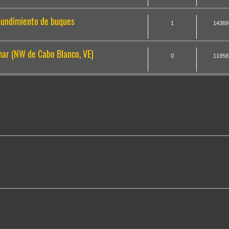
undimiento de buques
1
14369
mar (NW de Cabo Blanco, VE)
0
11958