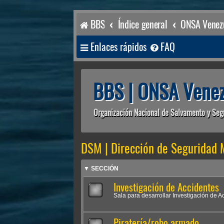
BBS
Índice general
ONSA Venezu
Enlaces rápidos
FAQ
BBS | ONSA Venez
Organización Nacional de Salvamento y Seg
DSM | Dirección de Seguridad 
▼ SECCIÓN
Investigación de Accidentes
Sala para desarrollar Investigación de A
Piratería/robo armado