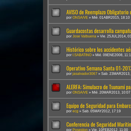
AVISO de Reemplazo Obligatorio d
por
ONSA/VE
»
Mié. 01ABR2015, 18:10
Guardacostas desarrolla campañ
por
Jose Valbuena
»
Vie. 25JUL2014, 0
Histórico sobre los accidentes aé
por
I.SABATINO
»
Mié. 09ENE2008, 11:
Operativo Semana Santa 01-201
por
jasalvador3067
»
Sab. 23MAR2013,
ALERFA: Simulacro de Tsunami pa
por
ONSA/VE
»
Mié. 20MAR2013, 10:07
Equipo de Seguridad para Embarc
por
ecg
»
Sab. 05MAY2012, 17:19
Conferencia de Seguridad Mariti
por
Poseidon
»
Vie. 10FEB2012, 11:00