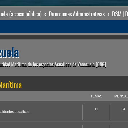
ela (acceso público)
Direcciones Administrativas
uela
uridad Marítima de los espacios Acuáticos de Venezuela [ONG]
Marítima
TEMAS
MENSA
11
34
ccidentes acuáticos.