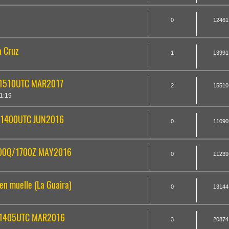
0
12461
a Cruz
1
13991
/1510UTC MAR2017
2
15510
1:19
/1400UTC JUN2016
0
11090
1300Q/1700Z MAY2016
0
11239
en muelle (La Guaira)
0
13144
T/1405UTC MAR2016
3
20874