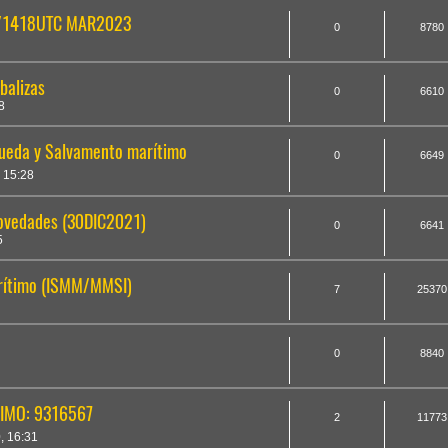
T/1418UTC MAR2023
0
8780
balizas
0
6610
8
queda y Salvamento marítimo
0
6649
 15:28
ovedades (30DIC2021)
0
6641
5
Marítimo (ISMM/MMSI)
7
25370
0
8840
, IMO: 9316567
2
11773
 16:31