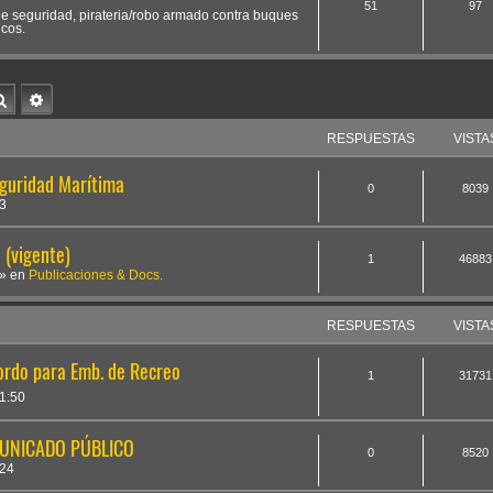
51
97
 de seguridad, pirateria/robo armado contra buques
icos.
Buscar
Búsqueda avanzada
RESPUESTAS
VISTA
eguridad Marítima
0
8039
3
(vigente)
1
46883
» en
Publicaciones & Docs.
RESPUESTAS
VISTA
bordo para Emb. de Recreo
1
31731
1:50
MUNICADO PÚBLICO
0
8520
:24