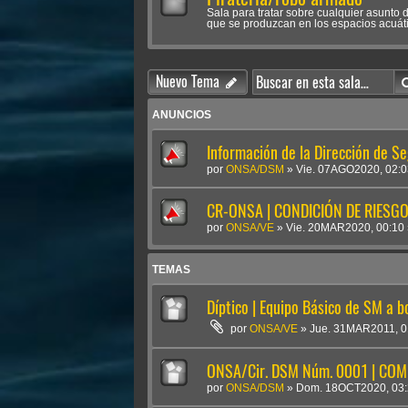
Sala para tratar sobre cualquier asunto
que se produzcan en los espacios acuát
Nuevo Tema
ANUNCIOS
Información de la Dirección de S
por
ONSA/DSM
»
Vie. 07AGO2020, 02:0
CR-ONSA | CONDICIÓN DE RIESGO 
por
ONSA/VE
»
Vie. 20MAR2020, 00:10
TEMAS
Díptico | Equipo Básico de SM a 
por
ONSA/VE
»
Jue. 31MAR2011, 0
ONSA/Cir. DSM Núm. 0001 | CO
por
ONSA/DSM
»
Dom. 18OCT2020, 03