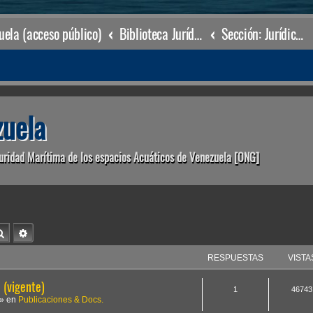
ela (acceso público)
Biblioteca Jurídica • Dr. Francisco Villarroel •
Sección: Jurídico Ambiental
uela
uridad Marítima de los espacios Acuáticos de Venezuela [ONG]
Buscar
Búsqueda avanzada
RESPUESTAS
VISTA
(vigente)
1
46743
» en
Publicaciones & Docs.