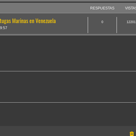
RESPUESTAS
VISTA
rtugas Marinas en Venezuela
0
12201
9:57