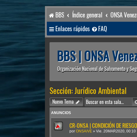
BBS
Índice general
ONSA Venezu
Enlaces rápidos
FAQ
BBS | ONSA Venez
Organización Nacional de Salvamento y Seg
Sección: Jurídico Ambiental
Nuevo Tema
ANUNCIOS
CR-ONSA | CONDICIÓN DE RIESGO 
por
ONSA/VE
»
Vie. 20MAR2020, 00:10