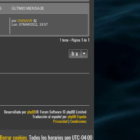
S
ÚLTIMO MENSAJE
por
ONSA/VE
Lun. 07MAR2011, 19:57
1 tema • Página
1
de
1
Ir a
Desarrollado por
phpBB
® Forum Software © phpBB Limited
Traducción al español por
phpBB España
Privacidad
|
Condiciones
Borrar cookies
Todos los horarios son
UTC-04:00