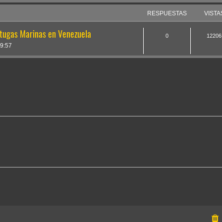
RESPUESTAS
VISTA
rtugas Marinas en Venezuela
0
12206
9:57