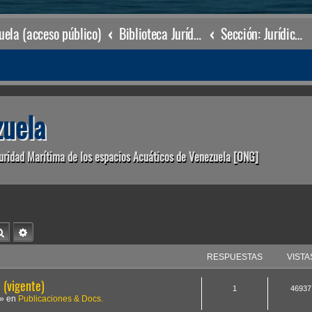
ela (acceso público)
Biblioteca Jurídica • Dr. Francisco Villarroel •
Sección: Jurídico Ambiental
uela
uridad Marítima de los espacios Acuáticos de Venezuela [ONG]
Buscar
Búsqueda avanzada
RESPUESTAS
VISTA
(vigente)
1
46937
» en
Publicaciones & Docs.