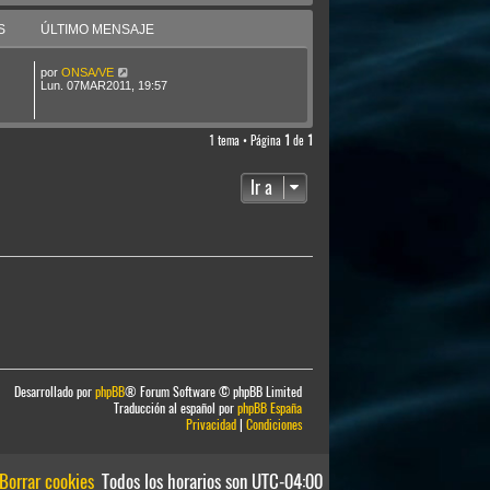
S
ÚLTIMO MENSAJE
por
ONSA/VE
Lun. 07MAR2011, 19:57
1 tema • Página
1
de
1
Ir a
Desarrollado por
phpBB
® Forum Software © phpBB Limited
Traducción al español por
phpBB España
Privacidad
|
Condiciones
Borrar cookies
Todos los horarios son
UTC-04:00