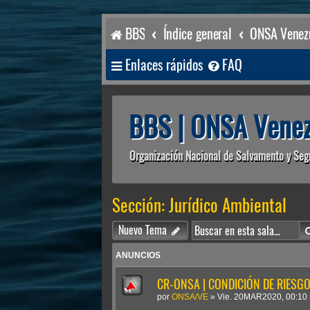
BBS
Índice general
ONSA Venezu
Enlaces rápidos
FAQ
BBS | ONSA Venez
Organización Nacional de Salvamento y Seg
Sección: Jurídico Ambiental
Nuevo Tema
ANUNCIOS
CR-ONSA | CONDICIÓN DE RIESGO 
por
ONSA/VE
»
Vie. 20MAR2020, 00:10