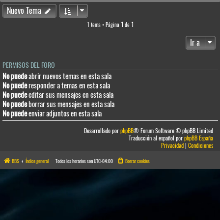
Nuevo Tema
1 tema • Página
1
de
1
Ir a
PERMISOS DEL FORO
No puede
abrir nuevos temas en esta sala
No puede
responder a temas en esta sala
No puede
editar sus mensajes en esta sala
No puede
borrar sus mensajes en esta sala
No puede
enviar adjuntos en esta sala
Desarrollado por
phpBB
® Forum Software © phpBB Limited
Traducción al español por
phpBB España
Privacidad
|
Condiciones
BBS
Índice general
Todos los horarios son
UTC-04:00
Borrar cookies