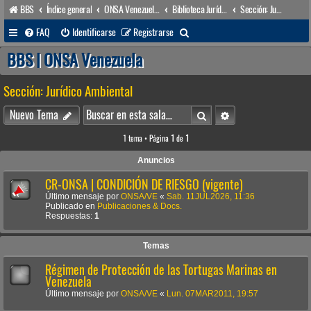
BBS
Índice general
ONSA Venezuela (acceso público)
Biblioteca Jurídica • Dr. Francisco Villarroel •
Sección: Jurídico Ambiental
B
FAQ
Identificarse
Registrarse
u
BBS | ONSA Venezuela
s
Sección: Jurídico Ambiental
c
a
Buscar
Búsqueda avanzada
Nuevo Tema
r
1 tema • Página
1
de
1
Anuncios
CR-ONSA | CONDICIÓN DE RIESGO (vigente)
Último mensaje por
ONSA/VE
«
Sab. 11JUL2026, 11:36
Publicado en
Publicaciones & Docs.
Respuestas:
1
Temas
Régimen de Protección de las Tortugas Marinas en
Venezuela
Último mensaje por
ONSA/VE
«
Lun. 07MAR2011, 19:57