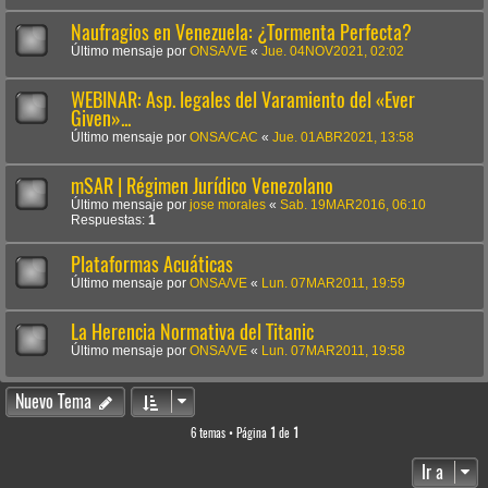
Naufragios en Venezuela: ¿Tormenta Perfecta?
Último mensaje por
ONSA/VE
«
Jue. 04NOV2021, 02:02
WEBINAR: Asp. legales del Varamiento del «Ever
Given»...
Último mensaje por
ONSA/CAC
«
Jue. 01ABR2021, 13:58
mSAR | Régimen Jurídico Venezolano
Último mensaje por
jose morales
«
Sab. 19MAR2016, 06:10
Respuestas:
1
Plataformas Acuáticas
Último mensaje por
ONSA/VE
«
Lun. 07MAR2011, 19:59
La Herencia Normativa del Titanic
Último mensaje por
ONSA/VE
«
Lun. 07MAR2011, 19:58
Nuevo Tema
6 temas • Página
1
de
1
Ir a