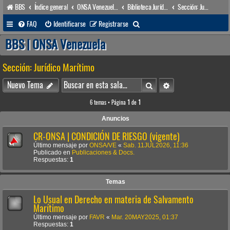
BBS
Índice general
ONSA Venezuela (acceso público)
Biblioteca Jurídica • Dr. Francisco Villarroel •
Sección: Jurídico Marítimo
B
FAQ
Identificarse
Registrarse
u
BBS | ONSA Venezuela
s
Sección: Jurídico Marítimo
c
a
Buscar
Búsqueda avanzada
Nuevo Tema
r
6 temas • Página
1
de
1
Anuncios
CR-ONSA | CONDICIÓN DE RIESGO (vigente)
Último mensaje por
ONSA/VE
«
Sab. 11JUL2026, 11:36
Publicado en
Publicaciones & Docs.
Respuestas:
1
Temas
Lo Usual en Derecho en materia de Salvamento
Marítimo
Último mensaje por
FAVR
«
Mar. 20MAY2025, 01:37
Respuestas:
1