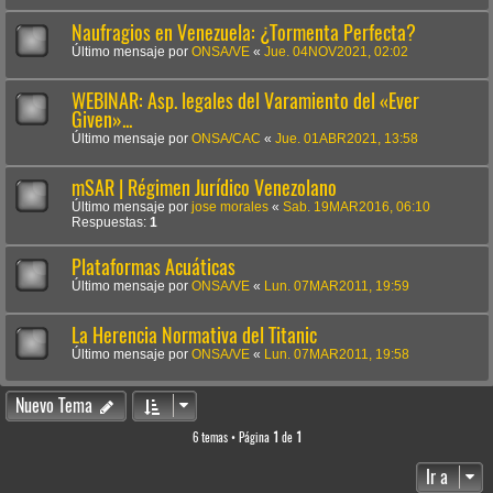
Naufragios en Venezuela: ¿Tormenta Perfecta?
Último mensaje por
ONSA/VE
«
Jue. 04NOV2021, 02:02
WEBINAR: Asp. legales del Varamiento del «Ever
Given»...
Último mensaje por
ONSA/CAC
«
Jue. 01ABR2021, 13:58
mSAR | Régimen Jurídico Venezolano
Último mensaje por
jose morales
«
Sab. 19MAR2016, 06:10
Respuestas:
1
Plataformas Acuáticas
Último mensaje por
ONSA/VE
«
Lun. 07MAR2011, 19:59
La Herencia Normativa del Titanic
Último mensaje por
ONSA/VE
«
Lun. 07MAR2011, 19:58
Nuevo Tema
6 temas • Página
1
de
1
Ir a