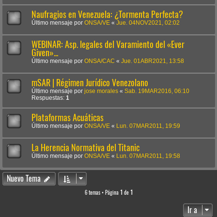
Naufragios en Venezuela: ¿Tormenta Perfecta?
Último mensaje por
ONSA/VE
«
Jue. 04NOV2021, 02:02
WEBINAR: Asp. legales del Varamiento del «Ever
Given»...
Último mensaje por
ONSA/CAC
«
Jue. 01ABR2021, 13:58
mSAR | Régimen Jurídico Venezolano
Último mensaje por
jose morales
«
Sab. 19MAR2016, 06:10
Respuestas:
1
Plataformas Acuáticas
Último mensaje por
ONSA/VE
«
Lun. 07MAR2011, 19:59
La Herencia Normativa del Titanic
Último mensaje por
ONSA/VE
«
Lun. 07MAR2011, 19:58
Nuevo Tema
6 temas • Página
1
de
1
Ir a