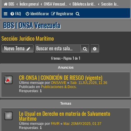
BBS
Índice general
ONSA Venezuela (acceso público)
Biblioteca Jurídica • Dr. Francisco Villarroel •
Sección: Jurídico Marítimo
B
FAQ
Identificarse
Registrarse
u
BBS | ONSA Venezuela
s
Sección: Jurídico Marítimo
c
a
Buscar
Búsqueda avanzada
Nuevo Tema
r
6 temas • Página
1
de
1
Anuncios
CR-ONSA | CONDICIÓN DE RIESGO (vigente)
Último mensaje por
ONSA/VE
«
Sab. 11JUL2026, 11:36
Publicado en
Publicaciones & Docs.
Respuestas:
1
Temas
Lo Usual en Derecho en materia de Salvamento
Marítimo
Último mensaje por
FAVR
«
Mar. 20MAY2025, 01:37
Respuestas:
1