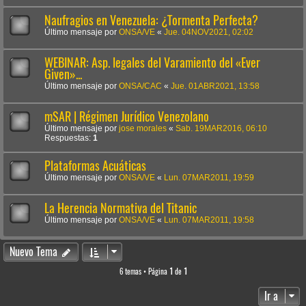
Naufragios en Venezuela: ¿Tormenta Perfecta?
Último mensaje por
ONSA/VE
«
Jue. 04NOV2021, 02:02
WEBINAR: Asp. legales del Varamiento del «Ever
Given»...
Último mensaje por
ONSA/CAC
«
Jue. 01ABR2021, 13:58
mSAR | Régimen Jurídico Venezolano
Último mensaje por
jose morales
«
Sab. 19MAR2016, 06:10
Respuestas:
1
Plataformas Acuáticas
Último mensaje por
ONSA/VE
«
Lun. 07MAR2011, 19:59
La Herencia Normativa del Titanic
Último mensaje por
ONSA/VE
«
Lun. 07MAR2011, 19:58
Nuevo Tema
6 temas • Página
1
de
1
Ir a