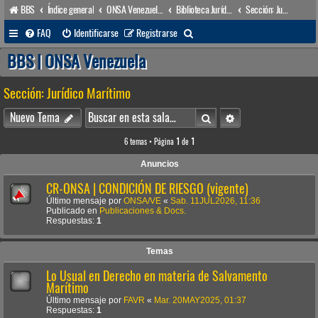
BBS
Índice general
ONSA Venezuela (acceso público)
Biblioteca Jurídica • Dr. Francisco Villarroel •
Sección: Jurídico Marítimo
B
FAQ
Identificarse
Registrarse
u
BBS | ONSA Venezuela
s
Sección: Jurídico Marítimo
c
a
Buscar
Búsqueda avanzada
Nuevo Tema
r
6 temas • Página
1
de
1
Anuncios
CR-ONSA | CONDICIÓN DE RIESGO (vigente)
Último mensaje por
ONSA/VE
«
Sab. 11JUL2026, 11:36
Publicado en
Publicaciones & Docs.
Respuestas:
1
Temas
Lo Usual en Derecho en materia de Salvamento
Marítimo
Último mensaje por
FAVR
«
Mar. 20MAY2025, 01:37
Respuestas:
1