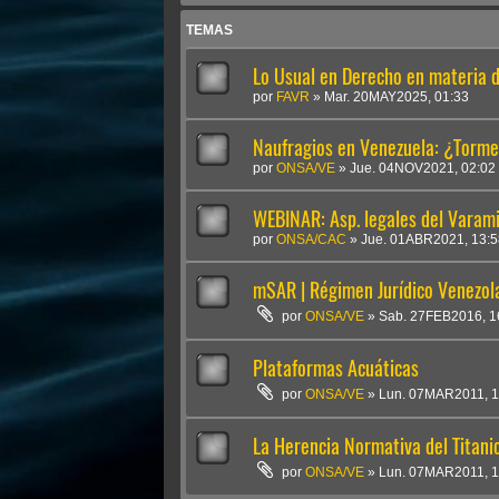
TEMAS
Lo Usual en Derecho en materia 
por
FAVR
»
Mar. 20MAY2025, 01:33
Naufragios en Venezuela: ¿Torme
por
ONSA/VE
»
Jue. 04NOV2021, 02:02
WEBINAR: Asp. legales del Varamie
por
ONSA/CAC
»
Jue. 01ABR2021, 13:5
mSAR | Régimen Jurídico Venezol
por
ONSA/VE
»
Sab. 27FEB2016, 1
Plataformas Acuáticas
por
ONSA/VE
»
Lun. 07MAR2011, 1
La Herencia Normativa del Titani
por
ONSA/VE
»
Lun. 07MAR2011, 1