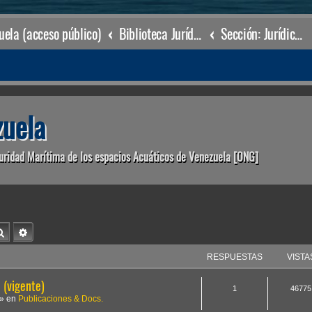
ela (acceso público)
Biblioteca Jurídica • Dr. Francisco Villarroel •
Sección: Jurídico Marítimo
uela
uridad Marítima de los espacios Acuáticos de Venezuela [ONG]
Buscar
Búsqueda avanzada
RESPUESTAS
VISTA
(vigente)
1
46775
» en
Publicaciones & Docs.