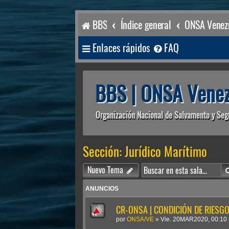
BBS
Índice general
ONSA Venezu
Enlaces rápidos
FAQ
BBS | ONSA Venez
Organización Nacional de Salvamento y Seg
Sección: Jurídico Marítimo
Nuevo Tema
ANUNCIOS
CR-ONSA | CONDICIÓN DE RIESGO 
por
ONSA/VE
»
Vie. 20MAR2020, 00:10