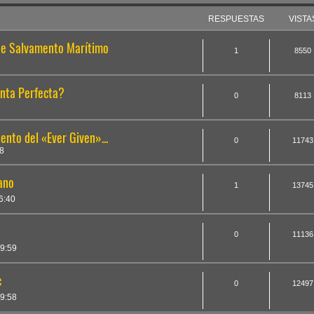
RESPUESTAS
VISTA
de Salvamento Marítimo
1
8550
nta Perfecta?
0
8113
nto del «Ever Given»...
0
11743
8
ano
1
13745
6:40
0
11136
9:59
c
0
12497
9:58