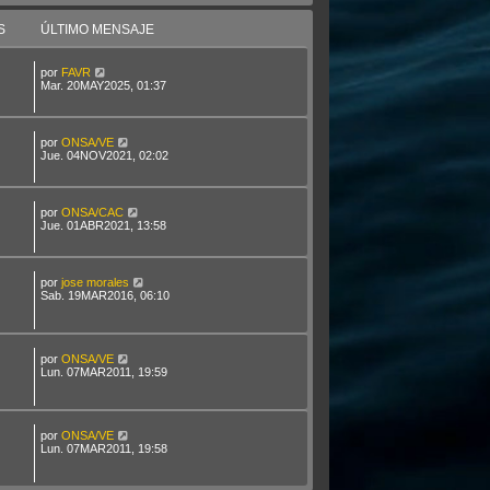
S
ÚLTIMO MENSAJE
por
FAVR
Mar. 20MAY2025, 01:37
por
ONSA/VE
Jue. 04NOV2021, 02:02
por
ONSA/CAC
Jue. 01ABR2021, 13:58
por
jose morales
Sab. 19MAR2016, 06:10
por
ONSA/VE
Lun. 07MAR2011, 19:59
por
ONSA/VE
Lun. 07MAR2011, 19:58