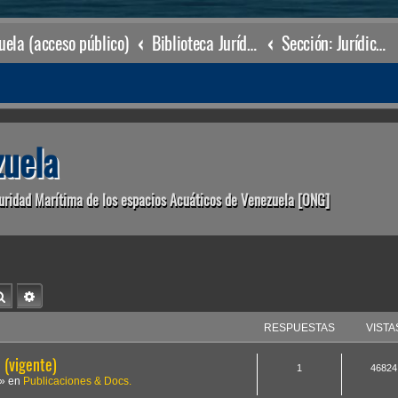
ela (acceso público)
Biblioteca Jurídica • Dr. Francisco Villarroel •
Sección: Jurídico Marítimo
uela
uridad Marítima de los espacios Acuáticos de Venezuela [ONG]
Buscar
Búsqueda avanzada
RESPUESTAS
VISTA
(vigente)
1
46824
» en
Publicaciones & Docs.