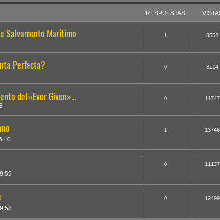
RESPUESTAS
VISTA
de Salvamento Marítimo
1
8552
nta Perfecta?
0
8114
nto del «Ever Given»...
0
11747
8
ano
1
13746
6:40
0
11137
9:59
c
0
12499
9:58