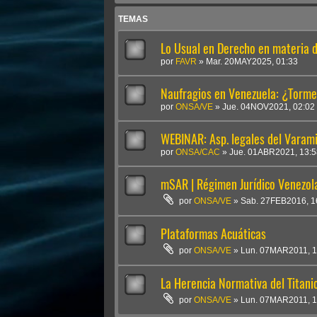
TEMAS
Lo Usual en Derecho en materia 
por
FAVR
»
Mar. 20MAY2025, 01:33
Naufragios en Venezuela: ¿Torme
por
ONSA/VE
»
Jue. 04NOV2021, 02:02
WEBINAR: Asp. legales del Varamie
por
ONSA/CAC
»
Jue. 01ABR2021, 13:5
mSAR | Régimen Jurídico Venezol
por
ONSA/VE
»
Sab. 27FEB2016, 1
Plataformas Acuáticas
por
ONSA/VE
»
Lun. 07MAR2011, 1
La Herencia Normativa del Titani
por
ONSA/VE
»
Lun. 07MAR2011, 1