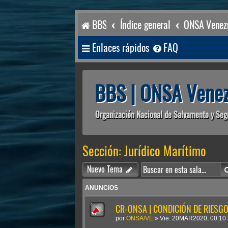
BBS
Índice general
ONSA Venezu
Enlaces rápidos
FAQ
BBS | ONSA Venez
Organización Nacional de Salvamento y Seg
Sección: Jurídico Marítimo
Nuevo Tema
ANUNCIOS
CR-ONSA | CONDICIÓN DE RIESGO 
por
ONSA/VE
»
Vie. 20MAR2020, 00:10