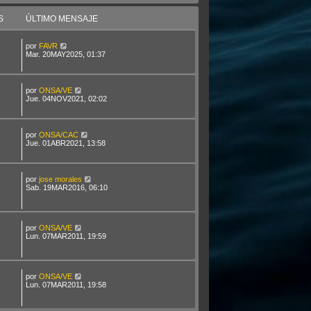
S
ÚLTIMO MENSAJE
por
FAVR
Mar. 20MAY2025, 01:37
por
ONSA/VE
Jue. 04NOV2021, 02:02
por
ONSA/CAC
Jue. 01ABR2021, 13:58
por
jose morales
Sab. 19MAR2016, 06:10
por
ONSA/VE
Lun. 07MAR2011, 19:59
por
ONSA/VE
Lun. 07MAR2011, 19:58