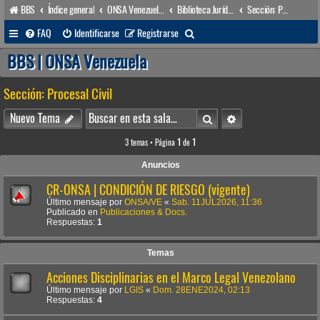
BBS
Índice general
ONSA Venezuela (acceso público)
Biblioteca Jurídica • Dr. Francisco Villarroel •
Sección: Procesal Civil
B
FAQ
Identificarse
Registrarse
u
BBS | ONSA Venezuela
s
Sección: Procesal Civil
c
a
Buscar
Búsqueda avanzada
Nuevo Tema
r
3 temas • Página
1
de
1
Anuncios
CR-ONSA | CONDICIÓN DE RIESGO (vigente)
Último mensaje por
ONSA/VE
«
Sab. 11JUL2026, 11:36
Publicado en
Publicaciones & Docs.
Respuestas:
1
Temas
Acciones Disciplinarias en el Marco Legal Venezolano
Último mensaje por
LGIS
«
Dom. 28ENE2024, 02:13
Respuestas:
4