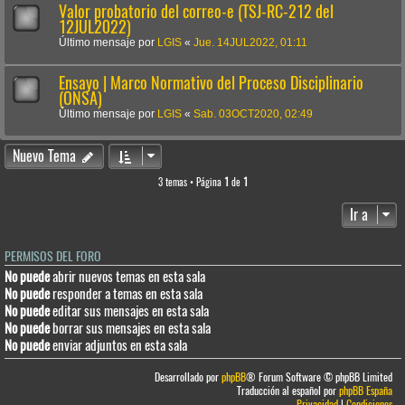
Valor probatorio del correo-e (TSJ-RC-212 del
12JUL2022)
Último mensaje por
LGIS
«
Jue. 14JUL2022, 01:11
Ensayo | Marco Normativo del Proceso Disciplinario
(ONSA)
Último mensaje por
LGIS
«
Sab. 03OCT2020, 02:49
Nuevo Tema
3 temas • Página
1
de
1
Ir a
PERMISOS DEL FORO
No puede
abrir nuevos temas en esta sala
No puede
responder a temas en esta sala
No puede
editar sus mensajes en esta sala
No puede
borrar sus mensajes en esta sala
No puede
enviar adjuntos en esta sala
Desarrollado por
phpBB
® Forum Software © phpBB Limited
Traducción al español por
phpBB España
Privacidad
|
Condiciones