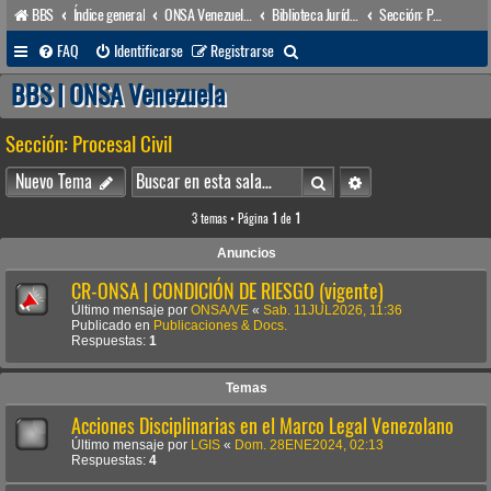
BBS
Índice general
ONSA Venezuela (acceso público)
Biblioteca Jurídica • Dr. Francisco Villarroel •
Sección: Procesal Civil
B
FAQ
Identificarse
Registrarse
u
BBS | ONSA Venezuela
s
Sección: Procesal Civil
c
a
Buscar
Búsqueda avanzada
Nuevo Tema
r
3 temas • Página
1
de
1
Anuncios
CR-ONSA | CONDICIÓN DE RIESGO (vigente)
Último mensaje por
ONSA/VE
«
Sab. 11JUL2026, 11:36
Publicado en
Publicaciones & Docs.
Respuestas:
1
Temas
Acciones Disciplinarias en el Marco Legal Venezolano
Último mensaje por
LGIS
«
Dom. 28ENE2024, 02:13
Respuestas:
4