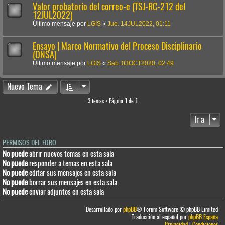
Valor probatorio del correo-e (TSJ-RC-212 del
12JUL2022)
Último mensaje por
LGIS
«
Jue. 14JUL2022, 01:11
Ensayo | Marco Normativo del Proceso Disciplinario
(ONSA)
Último mensaje por
LGIS
«
Sab. 03OCT2020, 02:49
Nuevo Tema
3 temas • Página
1
de
1
Ir a
PERMISOS DEL FORO
No puede
abrir nuevos temas en esta sala
No puede
responder a temas en esta sala
No puede
editar sus mensajes en esta sala
No puede
borrar sus mensajes en esta sala
No puede
enviar adjuntos en esta sala
Desarrollado por
phpBB
® Forum Software © phpBB Limited
Traducción al español por
phpBB España
Privacidad
|
Condiciones