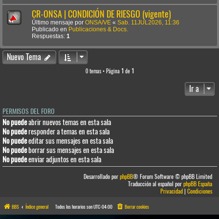
CR-ONSA | CONDICIÓN DE RIESGO (vigente)
Último mensaje por
ONSA/VE
«
Sab. 11JUL2026, 11:36
Publicado en
Publicaciones & Docs.
Respuestas:
1
Nuevo Tema
0 temas • Página
1
de
1
Ir a
PERMISOS DEL FORO
No puede
abrir nuevos temas en esta sala
No puede
responder a temas en esta sala
No puede
editar sus mensajes en esta sala
No puede
borrar sus mensajes en esta sala
No puede
enviar adjuntos en esta sala
Desarrollado por
phpBB
® Forum Software © phpBB Limited
Traducción al español por
phpBB España
Privacidad
|
Condiciones
BBS
Índice general
Todos los horarios son
UTC-04:00
Borrar cookies