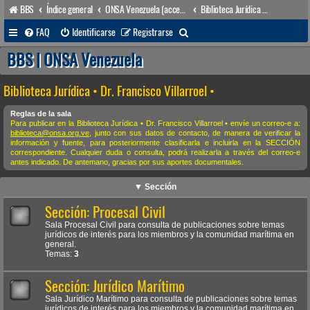
BBS
Índice general
ONSA Venezuela (acceso público)
Biblioteca Jurídica • Dr. Francisco Villarroel •
B
FAQ
Identificarse
Registrarse
u
BBS | ONSA Venezuela
s
Biblioteca Jurídica • Dr. Francisco Villarroel •
c
a
Reglas de la sala
Para publicar en la Biblioteca Jurídica • Dr. Francisco Villarroel • envíe un correo-e a:
r
biblioteca@onsa.org.ve
, junto con sus datos de contacto, de manera de verificar la
información y fuente, para posteriormente clasificarla e incluirla en la SECCIÓN
correspondiente. Cualquier duda o consulta, podrá realizarla a través del correo-e
antes indicado. De antemano, gracias por sus aportes documentales.
▼ Sección
Sección: Procesal Civil
Sala Procesal Civil para consulta de publicaciones sobre temas
jurídicos de interés para los miembros y la comunidad marítima en
general.
Temas:
3
Sección: Jurídico Marítimo
Sala Jurídico Marítimo para consulta de publicaciones sobre temas
jurídicos de interés para los miembros y la comunidad marítima en