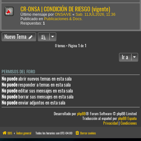
CR-ONSA | CONDICIÓN DE RIESGO (vigente)
Último mensaje por
ONSA/VE
«
Sab. 11JUL2026, 11:36
Publicado en
Publicaciones & Docs.
Respuestas:
1
Nuevo Tema
0 temas • Página
1
de
1
Ir a
PERMISOS DEL FORO
No puede
abrir nuevos temas en esta sala
No puede
responder a temas en esta sala
No puede
editar sus mensajes en esta sala
No puede
borrar sus mensajes en esta sala
No puede
enviar adjuntos en esta sala
Desarrollado por
phpBB
® Forum Software © phpBB Limited
Traducción al español por
phpBB España
Privacidad
|
Condiciones
BBS
Índice general
Todos los horarios son
UTC-04:00
Borrar cookies