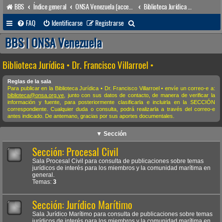
BBS
Índice general
ONSA Venezuela (acceso público)
Biblioteca Jurídica • Dr. Francisco Villarroel •
B
FAQ
Identificarse
Registrarse
u
BBS | ONSA Venezuela
s
Biblioteca Jurídica • Dr. Francisco Villarroel •
c
a
Reglas de la sala
Para publicar en la Biblioteca Jurídica • Dr. Francisco Villarroel • envíe un correo-e a:
r
biblioteca@onsa.org.ve
, junto con sus datos de contacto, de manera de verificar la
información y fuente, para posteriormente clasificarla e incluirla en la SECCIÓN
correspondiente. Cualquier duda o consulta, podrá realizarla a través del correo-e
antes indicado. De antemano, gracias por sus aportes documentales.
▼ Sección
Sección: Procesal Civil
Sala Procesal Civil para consulta de publicaciones sobre temas
jurídicos de interés para los miembros y la comunidad marítima en
general.
Temas:
3
Sección: Jurídico Marítimo
Sala Jurídico Marítimo para consulta de publicaciones sobre temas
jurídicos de interés para los miembros y la comunidad marítima en