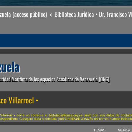
uela (acceso público)
Biblioteca Jurídica • Dr. Francisco Vi
uela
uridad Marítima de los espacios Acuáticos de Venezuela [ONG]
co Villarroel •
 Villarroel • envíe un correo-e a:
biblioteca@onsa.org.ve
, junto con sus datos de contact
rrespondiente. Cualquier duda o consulta, podrá realizarla a través del correo-e antes indi
TEMAS
MENSA