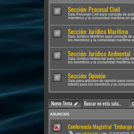
Sección: Procesal Civil
Sala Procesal Civil para consulta de pub
miembros y la comunidad marítima en ge
Sección: Jurídico Marítimo
Sala Jurídico Marítimo para consulta de 
los miembros y la comunidad marítima e
Sección: Jurídico Ambiental
Sala Jurídico Ambiental para consulta de
los miembros y la comunidad marítima e
Sección: Opinión
Sala para artículos de opinión para cons
interés para los miembros y la comunida
Nuevo Tema
ANUNCIOS
Conferencia Magistral "Embargo
por
ONSA/VE
»
Vie. 21AGO2020, 2