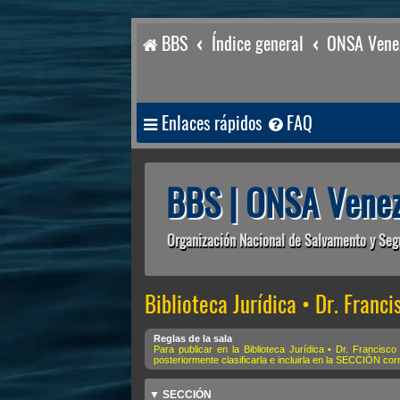
BBS
Índice general
ONSA Venez
Enlaces rápidos
FAQ
BBS | ONSA Venez
Organización Nacional de Salvamento y Seg
Biblioteca Jurídica • Dr. Francis
Reglas de la sala
Para publicar en la Biblioteca Jurídica • Dr. Francisco
posteriormente clasificarla e incluirla en la SECCIÓN co
▼ SECCIÓN