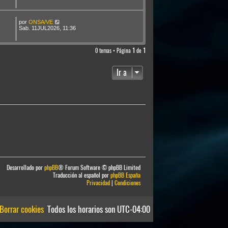
por
ONSA/VE
Sab. 11JUL2026, 11:36
0 temas • Página
1
de
1
Ir a
Desarrollado por
phpBB
® Forum Software © phpBB Limited
Traducción al español por
phpBB España
Privacidad
|
Condiciones
Borrar cookies
Todos los horarios son
UTC-04:00