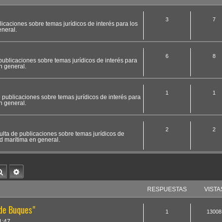
3
7
licaciones sobre temas jurídicos de interés para los
neral.
6
8
publicaciones sobre temas jurídicos de interés para
n general.
1
1
 publicaciones sobre temas jurídicos de interés para
n general.
2
2
ulta de publicaciones sobre temas jurídicos de
d marítima en general.
Buscar
Búsqueda avanzada
RESPUESTAS
VISTA
 de Buques"
1
13008
1:47