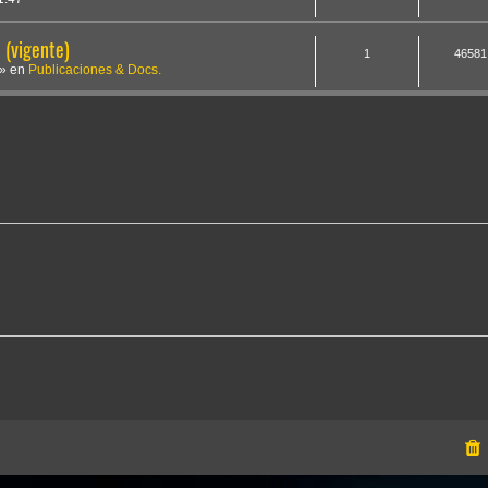
(vigente)
1
46581
» en
Publicaciones & Docs.