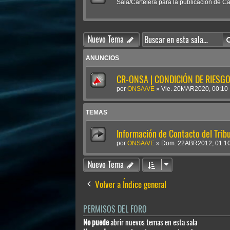
Sala/Cartelera para la publicación de Car
Nuevo Tema
ANUNCIOS
CR-ONSA | CONDICIÓN DE RIESGO 
por
ONSA/VE
»
Vie. 20MAR2020, 00:10
TEMAS
Información de Contacto del Tribu
por
ONSA/VE
»
Dom. 22ABR2012, 01:1
Nuevo Tema
Volver a Índice general
PERMISOS DEL FORO
No puede
abrir nuevos temas en esta sala