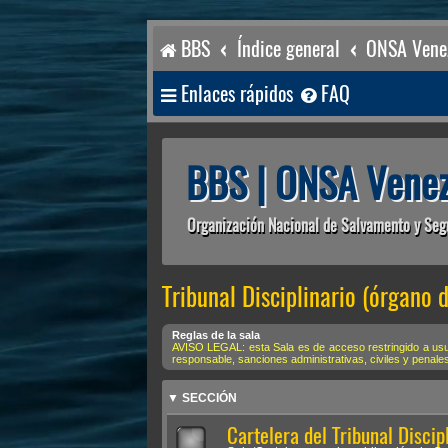
BBS
Índice general
ONSA Venez
Enlaces rápidos
FAQ
BBS | ONSA Venez
Organización Nacional de Salvamento y Seg
Tribunal Disciplinario (órgano d
Reglas de la sala
AVISO LEGAL: esta Sala es de acceso restringido a usua
responsable, sanciones administrativas, civiles y penale
▼ SECCIÓN
Cartelera del Tribunal Discip