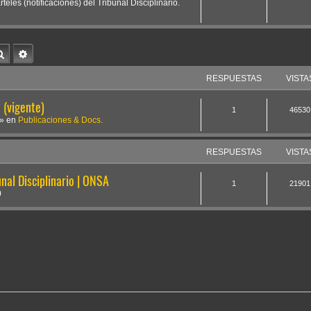
teles (notificaciones) del Tribunal Disciplinario.
Buscar
Búsqueda avanzada
RESPUESTAS
VISTA
(vigente)
1
46530
» en
Publicaciones & Docs.
RESPUESTAS
VISTA
nal Disciplinario | ONSA
1
21901
0