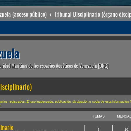
uela (acceso público)
Tribunal Disciplinario (órgano discip
uela
uridad Marítima de los espacios Acuáticos de Venezuela [ONG]
isciplinario)
rios registrados. El uso inadecuado, publicación, divulgación o copia de esta información 
s.
TEMAS
MENSA
linario
8
10