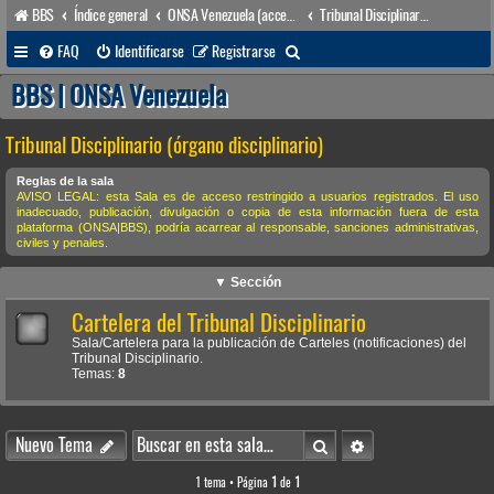
BBS
Índice general
ONSA Venezuela (acceso público)
Tribunal Disciplinario (órgano disciplinario)
B
FAQ
Identificarse
Registrarse
u
BBS | ONSA Venezuela
s
Tribunal Disciplinario (órgano disciplinario)
c
a
Reglas de la sala
AVISO LEGAL: esta Sala es de acceso restringido a usuarios registrados. El uso
r
inadecuado, publicación, divulgación o copia de esta información fuera de esta
plataforma (ONSA|BBS), podría acarrear al responsable, sanciones administrativas,
civiles y penales.
▼ Sección
Cartelera del Tribunal Disciplinario
Sala/Cartelera para la publicación de Carteles (notificaciones) del
Tribunal Disciplinario.
Temas:
8
Buscar
Búsqueda avanzada
Nuevo Tema
1 tema • Página
1
de
1