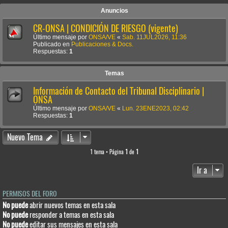
Anuncios
CR-ONSA | CONDICIÓN DE RIESGO (vigente)
Último mensaje por
ONSA/VE
«
Sab. 11JUL2026, 11:36
Publicado en
Publicaciones & Docs.
Respuestas:
1
Temas
Información de Contacto del Tribunal Disciplinario |
ONSA
Último mensaje por
ONSA/VE
«
Lun. 23ENE2023, 02:42
Respuestas:
1
Nuevo Tema
1 tema • Página
1
de
1
Ir a
PERMISOS DEL FORO
No puede
abrir nuevos temas en esta sala
No puede
responder a temas en esta sala
No puede
editar sus mensajes en esta sala